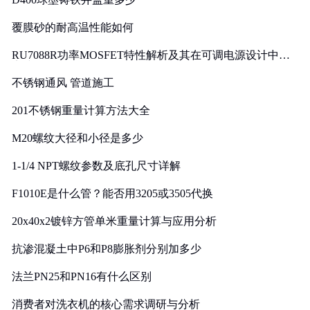
覆膜砂的耐高温性能如何
RU7088R功率MOSFET特性解析及其在可调电源设计中的
实践
不锈钢通风 管道施工
201不锈钢重量计算方法大全
M20螺纹大径和小径是多少
1-1/4 NPT螺纹参数及底孔尺寸详解
F1010E是什么管？能否用3205或3505代换
20x40x2镀锌方管单米重量计算与应用分析
抗渗混凝土中P6和P8膨胀剂分别加多少
法兰PN25和PN16有什么区别
消费者对洗衣机的核心需求调研与分析