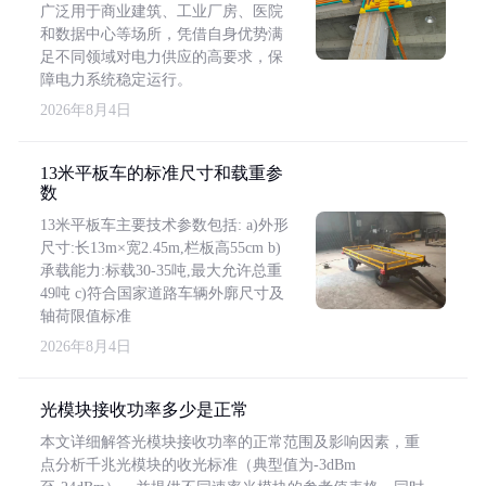
广泛用于商业建筑、工业厂房、医院
和数据中心等场所，凭借自身优势满
足不同领域对电力供应的高要求，保
障电力系统稳定运行。
2026年8月4日
13米平板车的标准尺寸和载重参
数
13米平板车主要技术参数包括: a)外形
尺寸:长13m×宽2.45m,栏板高55cm b)
承载能力:标载30-35吨,最大允许总重
49吨 c)符合国家道路车辆外廓尺寸及
轴荷限值标准
2026年8月4日
光模块接收功率多少是正常
本文详细解答光模块接收功率的正常范围及影响因素，重
点分析千兆光模块的收光标准（典型值为-3dBm