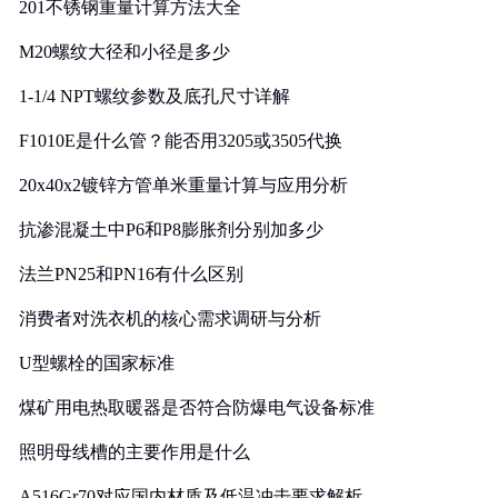
201不锈钢重量计算方法大全
M20螺纹大径和小径是多少
1-1/4 NPT螺纹参数及底孔尺寸详解
F1010E是什么管？能否用3205或3505代换
20x40x2镀锌方管单米重量计算与应用分析
抗渗混凝土中P6和P8膨胀剂分别加多少
法兰PN25和PN16有什么区别
消费者对洗衣机的核心需求调研与分析
U型螺栓的国家标准
煤矿用电热取暖器是否符合防爆电气设备标准
照明母线槽的主要作用是什么
A516Gr70对应国内材质及低温冲击要求解析