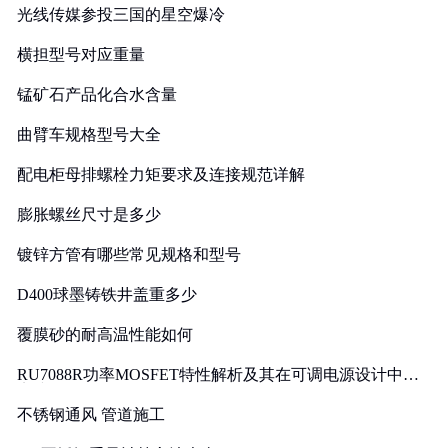
光线传媒参投三国的星空爆冷
横担型号对应重量
锰矿石产品化合水含量
曲臂车规格型号大全
配电柜母排螺栓力矩要求及连接规范详解
膨胀螺丝尺寸是多少
镀锌方管有哪些常见规格和型号
D400球墨铸铁井盖重多少
覆膜砂的耐高温性能如何
RU7088R功率MOSFET特性解析及其在可调电源设计中的
实践
不锈钢通风 管道施工