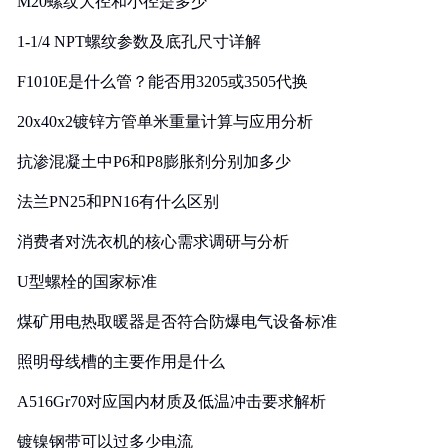
M20螺纹大径和小径是多少
1-1/4 NPT螺纹参数及底孔尺寸详解
F1010E是什么管？能否用3205或3505代换
20x40x2镀锌方管单米重量计算与应用分析
抗渗混凝土中P6和P8膨胀剂分别加多少
法兰PN25和PN16有什么区别
消费者对洗衣机的核心需求调研与分析
U型螺栓的国家标准
煤矿用电热取暖器是否符合防爆电气设备标准
照明母线槽的主要作用是什么
A516Gr70对应国内材质及低温冲击要求解析
镀镍钢带可以过多少电流