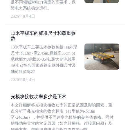
足不同领域对电力供应的高要求，保
障电力系统稳定运行。
2026年8月4日
13米平板车的标准尺寸和载重参
数
13米平板车主要技术参数包括: a)外形
尺寸:长13m×宽2.45m,栏板高55cm b)
承载能力:标载30-35吨,最大允许总重
49吨 c)符合国家道路车辆外廓尺寸及
轴荷限值标准
2026年8月4日
光模块接收功率多少是正常
本文详细解答光模块接收功率的正常范围及影响因素，重
点分析千兆光模块的收光标准（典型值为-3dBm
至-24dBm），并提供不同速率光模块的参考值表格。同时
解释功率异常的常见原因（如光纤损耗、连接器问题）及
解决方案，帮助用户快速判断网络性能问题。