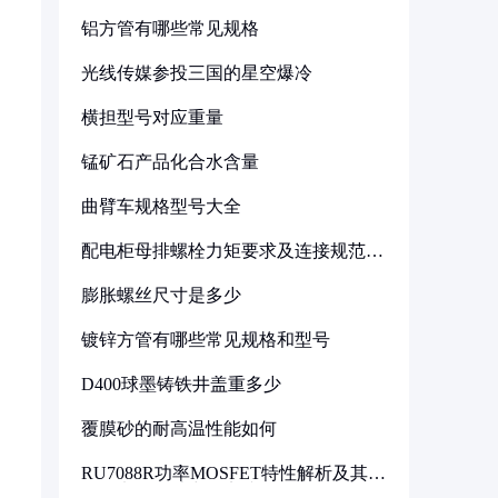
铝方管有哪些常见规格
光线传媒参投三国的星空爆冷
横担型号对应重量
锰矿石产品化合水含量
曲臂车规格型号大全
配电柜母排螺栓力矩要求及连接规范详
解
膨胀螺丝尺寸是多少
镀锌方管有哪些常见规格和型号
D400球墨铸铁井盖重多少
覆膜砂的耐高温性能如何
RU7088R功率MOSFET特性解析及其在
可调电源设计中的实践