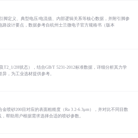
括各引脚定义、典型电压/电流值、内部逻辑关系等核心数据，并附引脚参
电路设计要点，数据参考自杭州士兰微电子官方规格书（版本
_1/2H状态），结合GB/T 5231-2012标准数据，详细分析其力学
差异，为工业选材提供参考。
砂200目对应的表面粗糙度（Ra 3.2-6.3μm），并对比不同目数
业实践，帮助用户根据需求选择合适的喷砂参数。