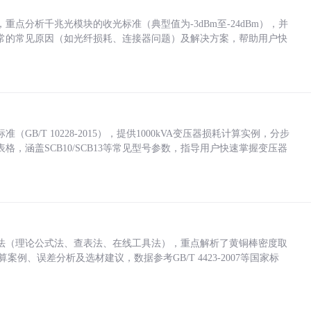
点分析千兆光模块的收光标准（典型值为-3dBm至-24dBm），并
常的常见原因（如光纤损耗、连接器问题）及解决方案，帮助用户快
/T 10228-2015），提供1000kVA变压器损耗计算实例，分步
，涵盖SCB10/SCB13等常见型号参数，指导用户快速掌握变压器
法（理论公式法、查表法、在线工具法），重点解析了黄铜棒密度取
计算案例、误差分析及选材建议，数据参考GB/T 4423-2007等国家标