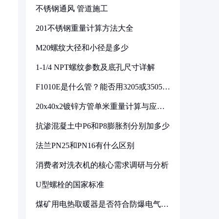
不锈钢通风 管道施工
201不锈钢重量计算方法大全
M20螺纹大径和小径是多少
1-1/4 NPT螺纹参数及底孔尺寸详解
F1010E是什么管？能否用3205或3505代
换
20x40x2镀锌方管单米重量计算与应用
分析
抗渗混凝土中P6和P8膨胀剂分别加多少
法兰PN25和PN16有什么区别
消费者对洗衣机的核心需求调研与分析
U型螺栓的国家标准
煤矿用电热取暖器是否符合防爆电气设
备标准