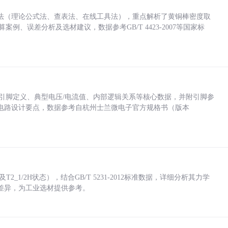
法（理论公式法、查表法、在线工具法），重点解析了黄铜棒密度取
计算案例、误差分析及选材建议，数据参考GB/T 4423-2007等国家标
括各引脚定义、典型电压/电流值、内部逻辑关系等核心数据，并附引脚参
电路设计要点，数据参考自杭州士兰微电子官方规格书（版本
_1/2H状态），结合GB/T 5231-2012标准数据，详细分析其力学
差异，为工业选材提供参考。