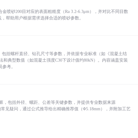
砂200目对应的表面粗糙度（Ra 3.2-6.3μm），并对比不同目数
业实践，帮助用户根据需求选择合适的喷砂参数。
力，包括螺杆直径、钻孔尺寸等参数，并依据专业标准（如《混凝土结
方法和典型数值（如混凝土强度C30下设计值约80kN）。内容涵盖安装
员参考。
底孔计算，包括外径、螺距、公差等关键参数，并提供专业数据来源
孔尺寸的常见疑问，通过公式推导给出精确推荐值（Φ5.18mm），并附加工艺