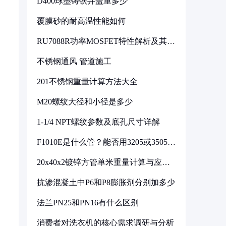
D400球墨铸铁井盖重多少
覆膜砂的耐高温性能如何
RU7088R功率MOSFET特性解析及其在
可调电源设计中的实践
不锈钢通风 管道施工
201不锈钢重量计算方法大全
M20螺纹大径和小径是多少
1-1/4 NPT螺纹参数及底孔尺寸详解
F1010E是什么管？能否用3205或3505代
换
20x40x2镀锌方管单米重量计算与应用
分析
抗渗混凝土中P6和P8膨胀剂分别加多少
法兰PN25和PN16有什么区别
消费者对洗衣机的核心需求调研与分析