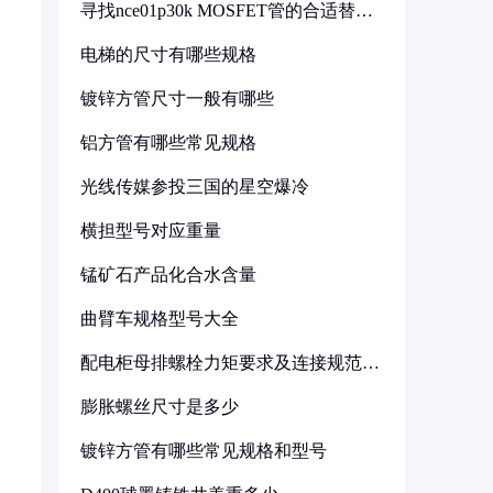
寻找nce01p30k MOSFET管的合适替代
型号
电梯的尺寸有哪些规格
镀锌方管尺寸一般有哪些
铝方管有哪些常见规格
光线传媒参投三国的星空爆冷
横担型号对应重量
锰矿石产品化合水含量
曲臂车规格型号大全
配电柜母排螺栓力矩要求及连接规范详
解
膨胀螺丝尺寸是多少
镀锌方管有哪些常见规格和型号