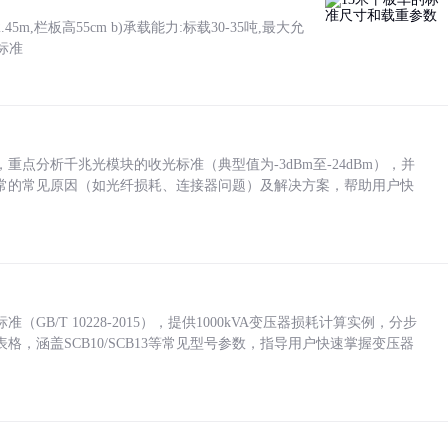
5m,栏板高55cm b)承载能力:标载30-35吨,最大允
标准
点分析千兆光模块的收光标准（典型值为-3dBm至-24dBm），并
常的常见原因（如光纤损耗、连接器问题）及解决方案，帮助用户快
/T 10228-2015），提供1000kVA变压器损耗计算实例，分步
，涵盖SCB10/SCB13等常见型号参数，指导用户快速掌握变压器