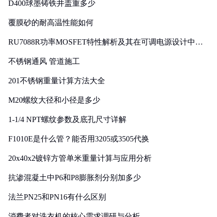
D400球墨铸铁井盖重多少
覆膜砂的耐高温性能如何
RU7088R功率MOSFET特性解析及其在可调电源设计中的
实践
不锈钢通风 管道施工
201不锈钢重量计算方法大全
M20螺纹大径和小径是多少
1-1/4 NPT螺纹参数及底孔尺寸详解
F1010E是什么管？能否用3205或3505代换
20x40x2镀锌方管单米重量计算与应用分析
抗渗混凝土中P6和P8膨胀剂分别加多少
法兰PN25和PN16有什么区别
消费者对洗衣机的核心需求调研与分析