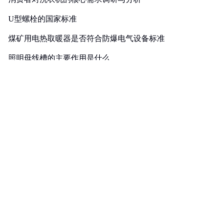
U型螺栓的国家标准
煤矿用电热取暖器是否符合防爆电气设备标准
照明母线槽的主要作用是什么
A516Gr70对应国内材质及低温冲击要求解析
镀镍钢带可以过多少电流
计量泵如何达到控制和调节流量的目的
联轴器的轴孔形式有三种：Y型、J型、Z型
不锈钢材质厚度允许误差是多少
复印机出租有哪些常见模式
溶于水的润滑剂的种类