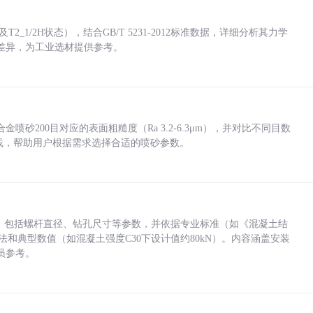
_1/2H状态），结合GB/T 5231-2012标准数据，详细分析其力学
差异，为工业选材提供参考。
砂200目对应的表面粗糙度（Ra 3.2-6.3μm），并对比不同目数
业实践，帮助用户根据需求选择合适的喷砂参数。
力，包括螺杆直径、钻孔尺寸等参数，并依据专业标准（如《混凝土结
方法和典型数值（如混凝土强度C30下设计值约80kN）。内容涵盖安装
员参考。