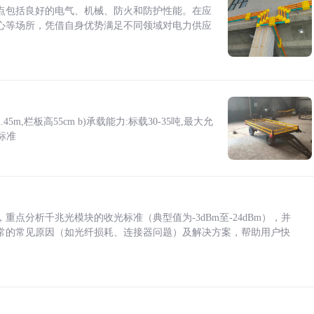
点包括良好的电气、机械、防火和防护性能。在应
心等场所，凭借自身优势满足不同领域对电力供应
5m,栏板高55cm b)承载能力:标载30-35吨,最大允
标准
点分析千兆光模块的收光标准（典型值为-3dBm至-24dBm），并
常的常见原因（如光纤损耗、连接器问题）及解决方案，帮助用户快