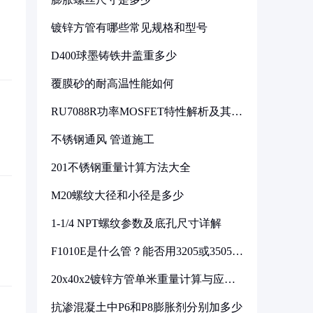
镀锌方管有哪些常见规格和型号
D400球墨铸铁井盖重多少
覆膜砂的耐高温性能如何
RU7088R功率MOSFET特性解析及其在
可调电源设计中的实践
不锈钢通风 管道施工
201不锈钢重量计算方法大全
M20螺纹大径和小径是多少
1-1/4 NPT螺纹参数及底孔尺寸详解
F1010E是什么管？能否用3205或3505代
换
20x40x2镀锌方管单米重量计算与应用
分析
抗渗混凝土中P6和P8膨胀剂分别加多少