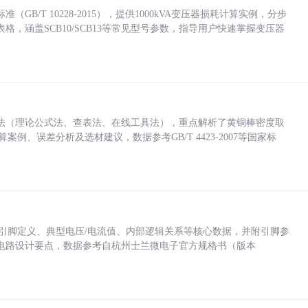
/T 10228-2015），提供1000kVA变压器损耗计算实例，分步
，涵盖SCB10/SCB13等常见型号参数，指导用户快速掌握变压器
法（理论公式法、查表法、在线工具法），重点解析了黄铜棒密度取
计算案例、误差分析及选材建议，数据参考GB/T 4423-2007等国家标
括各引脚定义、典型电压/电流值、内部逻辑关系等核心数据，并附引脚参
电路设计要点，数据参考自杭州士兰微电子官方规格书（版本