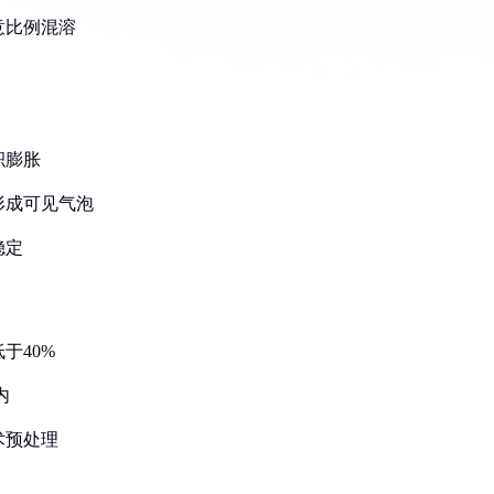
意比例混溶
积膨胀
形成可见气泡
稳定
于40%
内
术预处理