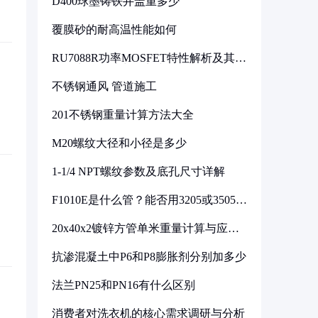
D400球墨铸铁井盖重多少
覆膜砂的耐高温性能如何
RU7088R功率MOSFET特性解析及其在
可调电源设计中的实践
不锈钢通风 管道施工
201不锈钢重量计算方法大全
M20螺纹大径和小径是多少
1-1/4 NPT螺纹参数及底孔尺寸详解
F1010E是什么管？能否用3205或3505代
换
20x40x2镀锌方管单米重量计算与应用
分析
抗渗混凝土中P6和P8膨胀剂分别加多少
法兰PN25和PN16有什么区别
消费者对洗衣机的核心需求调研与分析