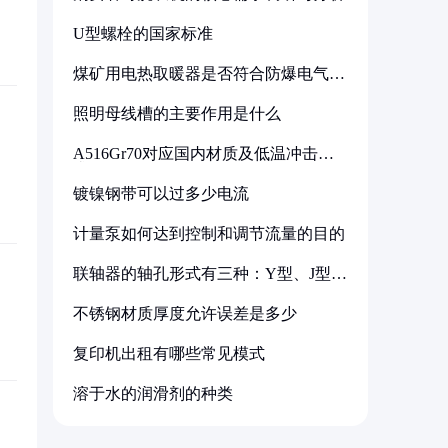
U型螺栓的国家标准
煤矿用电热取暖器是否符合防爆电气设
备标准
照明母线槽的主要作用是什么
A516Gr70对应国内材质及低温冲击要
求解析
镀镍钢带可以过多少电流
计量泵如何达到控制和调节流量的目的
联轴器的轴孔形式有三种：Y型、J型、
Z型
不锈钢材质厚度允许误差是多少
复印机出租有哪些常见模式
溶于水的润滑剂的种类