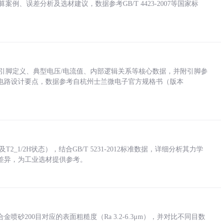
计算案例、误差分析及选材建议，数据参考GB/T 4423-2007等国家标
括各引脚定义、典型电压/电流值、内部逻辑关系等核心数据，并附引脚参
电路设计要点，数据参考自杭州士兰微电子官方规格书（版本
_1/2H状态），结合GB/T 5231-2012标准数据，详细分析其力学
差异，为工业选材提供参考。
砂200目对应的表面粗糙度（Ra 3.2-6.3μm），并对比不同目数