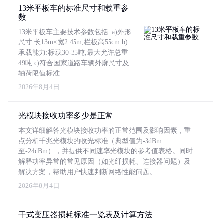
13米平板车的标准尺寸和载重参
数
13米平板车主要技术参数包括: a)外形
尺寸:长13m×宽2.45m,栏板高55cm b)
承载能力:标载30-35吨,最大允许总重
49吨 c)符合国家道路车辆外廓尺寸及
轴荷限值标准
2026年8月4日
光模块接收功率多少是正常
本文详细解答光模块接收功率的正常范围及影响因素，重
点分析千兆光模块的收光标准（典型值为-3dBm
至-24dBm），并提供不同速率光模块的参考值表格。同时
解释功率异常的常见原因（如光纤损耗、连接器问题）及
解决方案，帮助用户快速判断网络性能问题。
2026年8月4日
干式变压器损耗标准一览表及计算方法