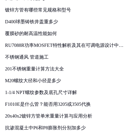
镀锌方管有哪些常见规格和型号
D400球墨铸铁井盖重多少
覆膜砂的耐高温性能如何
RU7088R功率MOSFET特性解析及其在可调电源设计中的
实践
不锈钢通风 管道施工
201不锈钢重量计算方法大全
M20螺纹大径和小径是多少
1-1/4 NPT螺纹参数及底孔尺寸详解
F1010E是什么管？能否用3205或3505代换
20x40x2镀锌方管单米重量计算与应用分析
抗渗混凝土中P6和P8膨胀剂分别加多少