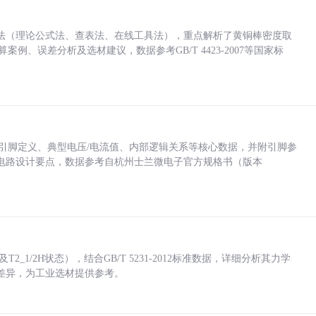
法（理论公式法、查表法、在线工具法），重点解析了黄铜棒密度取
计算案例、误差分析及选材建议，数据参考GB/T 4423-2007等国家标
括各引脚定义、典型电压/电流值、内部逻辑关系等核心数据，并附引脚参
电路设计要点，数据参考自杭州士兰微电子官方规格书（版本
_1/2H状态），结合GB/T 5231-2012标准数据，详细分析其力学
差异，为工业选材提供参考。