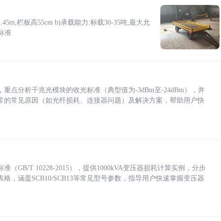
5m,栏板高55cm b)承载能力:标载30-35吨,最大允
标准
点分析千兆光模块的收光标准（典型值为-3dBm至-24dBm），并
常的常见原因（如光纤损耗、连接器问题）及解决方案，帮助用户快
/T 10228-2015），提供1000kVA变压器损耗计算实例，分步
，涵盖SCB10/SCB13等常见型号参数，指导用户快速掌握变压器