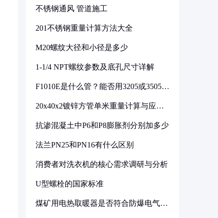
不锈钢通风 管道施工
201不锈钢重量计算方法大全
M20螺纹大径和小径是多少
1-1/4 NPT螺纹参数及底孔尺寸详解
F1010E是什么管？能否用3205或3505代
换
20x40x2镀锌方管单米重量计算与应用
分析
抗渗混凝土中P6和P8膨胀剂分别加多少
法兰PN25和PN16有什么区别
消费者对洗衣机的核心需求调研与分析
U型螺栓的国家标准
煤矿用电热取暖器是否符合防爆电气设
备标准