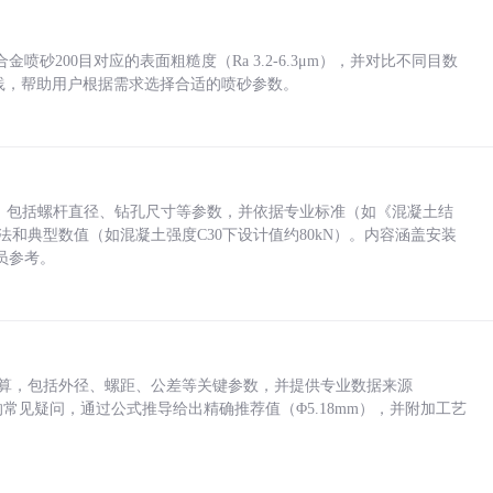
砂200目对应的表面粗糙度（Ra 3.2-6.3μm），并对比不同目数
业实践，帮助用户根据需求选择合适的喷砂参数。
力，包括螺杆直径、钻孔尺寸等参数，并依据专业标准（如《混凝土结
方法和典型数值（如混凝土强度C30下设计值约80kN）。内容涵盖安装
员参考。
底孔计算，包括外径、螺距、公差等关键参数，并提供专业数据来源
孔尺寸的常见疑问，通过公式推导给出精确推荐值（Φ5.18mm），并附加工艺