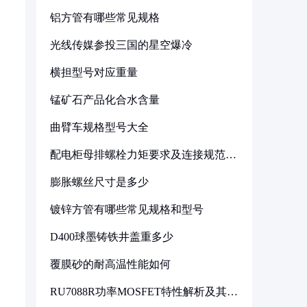
铝方管有哪些常见规格
光线传媒参投三国的星空爆冷
横担型号对应重量
锰矿石产品化合水含量
曲臂车规格型号大全
配电柜母排螺栓力矩要求及连接规范详
解
膨胀螺丝尺寸是多少
镀锌方管有哪些常见规格和型号
D400球墨铸铁井盖重多少
覆膜砂的耐高温性能如何
RU7088R功率MOSFET特性解析及其在
可调电源设计中的实践