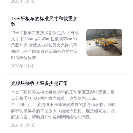
2026年8月4日
13米平板车的标准尺寸和载重参
数
13米平板车主要技术参数包括: a)外形
尺寸:长13m×宽2.45m,栏板高55cm b)
承载能力:标载30-35吨,最大允许总重
49吨 c)符合国家道路车辆外廓尺寸及
轴荷限值标准
2026年8月4日
光模块接收功率多少是正常
本文详细解答光模块接收功率的正常范围及影响因素，重
点分析千兆光模块的收光标准（典型值为-3dBm
至-24dBm），并提供不同速率光模块的参考值表格。同时
解释功率异常的常见原因（如光纤损耗、连接器问题）及
解决方案，帮助用户快速判断网络性能问题。
2026年8月4日