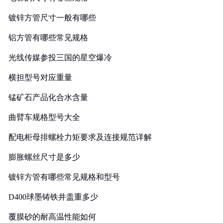
镀锌方管尺寸一般有哪些
铝方管有哪些常见规格
光线传媒参投三国的星空爆冷
横担型号对应重量
锰矿石产品化合水含量
曲臂车规格型号大全
配电柜母排螺栓力矩要求及连接规范详解
膨胀螺丝尺寸是多少
镀锌方管有哪些常见规格和型号
D400球墨铸铁井盖重多少
覆膜砂的耐高温性能如何