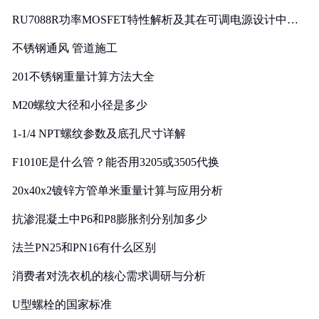
RU7088R功率MOSFET特性解析及其在可调电源设计中的
实践
不锈钢通风 管道施工
201不锈钢重量计算方法大全
M20螺纹大径和小径是多少
1-1/4 NPT螺纹参数及底孔尺寸详解
F1010E是什么管？能否用3205或3505代换
20x40x2镀锌方管单米重量计算与应用分析
抗渗混凝土中P6和P8膨胀剂分别加多少
法兰PN25和PN16有什么区别
消费者对洗衣机的核心需求调研与分析
U型螺栓的国家标准