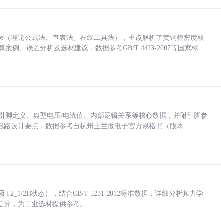
法（理论公式法、查表法、在线工具法），重点解析了黄铜棒密度取
计算案例、误差分析及选材建议，数据参考GB/T 4423-2007等国家标
括各引脚定义、典型电压/电流值、内部逻辑关系等核心数据，并附引脚参
电路设计要点，数据参考自杭州士兰微电子官方规格书（版本
_1/2H状态），结合GB/T 5231-2012标准数据，详细分析其力学
差异，为工业选材提供参考。