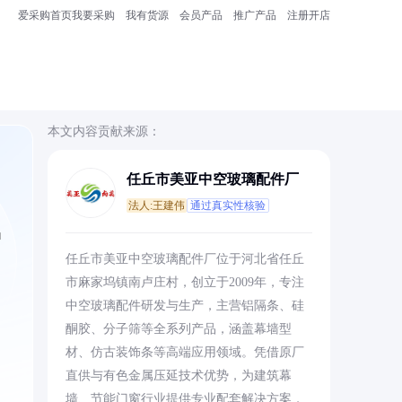
爱采购首页
我要采购
我有货源
会员产品
推广产品
注册开店
本文内容贡献来源：
任丘市美亚中空玻璃配件厂
法人:王建伟
通过真实性核验
甲
任丘市美亚中空玻璃配件厂位于河北省任丘
市麻家坞镇南卢庄村，创立于2009年，专注
中空玻璃配件研发与生产，主营铝隔条、硅
酮胶、分子筛等全系列产品，涵盖幕墙型
材、仿古装饰条等高端应用领域。凭借原厂
直供与有色金属压延技术优势，为建筑幕
墙、节能门窗行业提供专业配套解决方案，