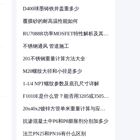
D400球墨铸铁井盖重多少
覆膜砂的耐高温性能如何
RU7088R功率MOSFET特性解析及其在
可调电源设计中的实践
不锈钢通风 管道施工
201不锈钢重量计算方法大全
M20螺纹大径和小径是多少
1-1/4 NPT螺纹参数及底孔尺寸详解
F1010E是什么管？能否用3205或3505代
换
20x40x2镀锌方管单米重量计算与应用
分析
抗渗混凝土中P6和P8膨胀剂分别加多少
法兰PN25和PN16有什么区别