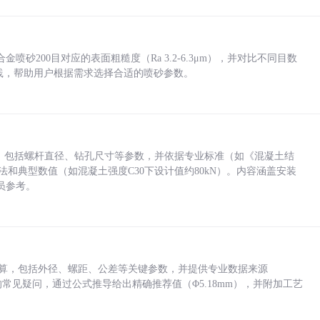
砂200目对应的表面粗糙度（Ra 3.2-6.3μm），并对比不同目数
业实践，帮助用户根据需求选择合适的喷砂参数。
力，包括螺杆直径、钻孔尺寸等参数，并依据专业标准（如《混凝土结
方法和典型数值（如混凝土强度C30下设计值约80kN）。内容涵盖安装
员参考。
底孔计算，包括外径、螺距、公差等关键参数，并提供专业数据来源
孔尺寸的常见疑问，通过公式推导给出精确推荐值（Φ5.18mm），并附加工艺