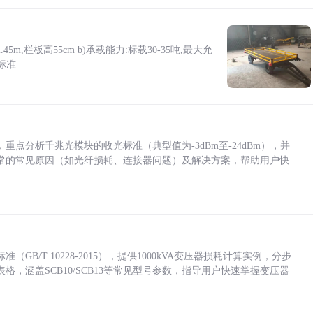
5m,栏板高55cm b)承载能力:标载30-35吨,最大允
标准
点分析千兆光模块的收光标准（典型值为-3dBm至-24dBm），并
常的常见原因（如光纤损耗、连接器问题）及解决方案，帮助用户快
/T 10228-2015），提供1000kVA变压器损耗计算实例，分步
，涵盖SCB10/SCB13等常见型号参数，指导用户快速掌握变压器