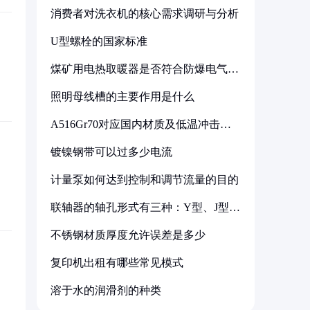
消费者对洗衣机的核心需求调研与分析
U型螺栓的国家标准
煤矿用电热取暖器是否符合防爆电气设
备标准
照明母线槽的主要作用是什么
A516Gr70对应国内材质及低温冲击要
求解析
镀镍钢带可以过多少电流
计量泵如何达到控制和调节流量的目的
联轴器的轴孔形式有三种：Y型、J型、
Z型
不锈钢材质厚度允许误差是多少
复印机出租有哪些常见模式
溶于水的润滑剂的种类