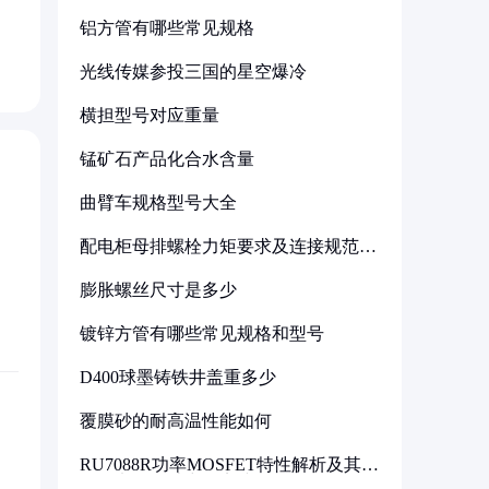
铝方管有哪些常见规格
光线传媒参投三国的星空爆冷
横担型号对应重量
锰矿石产品化合水含量
曲臂车规格型号大全
配电柜母排螺栓力矩要求及连接规范详
解
膨胀螺丝尺寸是多少
镀锌方管有哪些常见规格和型号
D400球墨铸铁井盖重多少
覆膜砂的耐高温性能如何
RU7088R功率MOSFET特性解析及其在
可调电源设计中的实践