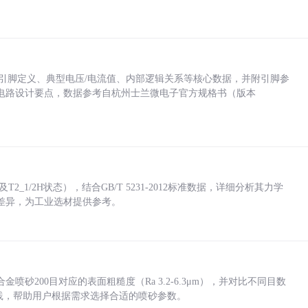
括各引脚定义、典型电压/电流值、内部逻辑关系等核心数据，并附引脚参
电路设计要点，数据参考自杭州士兰微电子官方规格书（版本
_1/2H状态），结合GB/T 5231-2012标准数据，详细分析其力学
差异，为工业选材提供参考。
砂200目对应的表面粗糙度（Ra 3.2-6.3μm），并对比不同目数
业实践，帮助用户根据需求选择合适的喷砂参数。