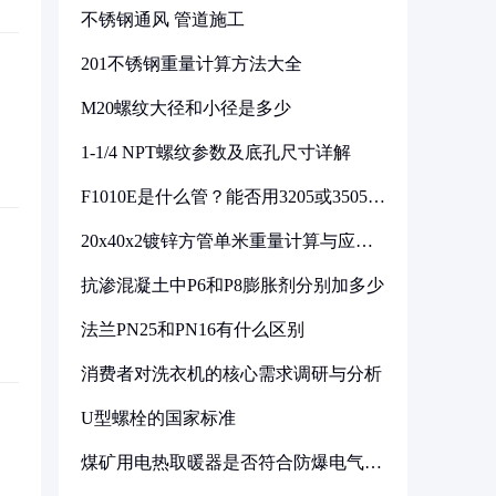
不锈钢通风 管道施工
201不锈钢重量计算方法大全
M20螺纹大径和小径是多少
1-1/4 NPT螺纹参数及底孔尺寸详解
F1010E是什么管？能否用3205或3505代
换
20x40x2镀锌方管单米重量计算与应用
分析
抗渗混凝土中P6和P8膨胀剂分别加多少
法兰PN25和PN16有什么区别
消费者对洗衣机的核心需求调研与分析
U型螺栓的国家标准
煤矿用电热取暖器是否符合防爆电气设
备标准