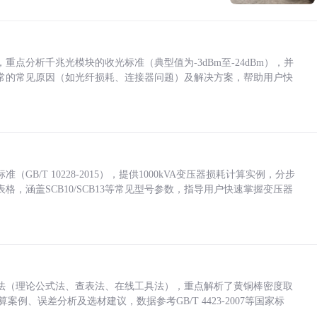
点分析千兆光模块的收光标准（典型值为-3dBm至-24dBm），并
常的常见原因（如光纤损耗、连接器问题）及解决方案，帮助用户快
/T 10228-2015），提供1000kVA变压器损耗计算实例，分步
，涵盖SCB10/SCB13等常见型号参数，指导用户快速掌握变压器
法（理论公式法、查表法、在线工具法），重点解析了黄铜棒密度取
计算案例、误差分析及选材建议，数据参考GB/T 4423-2007等国家标