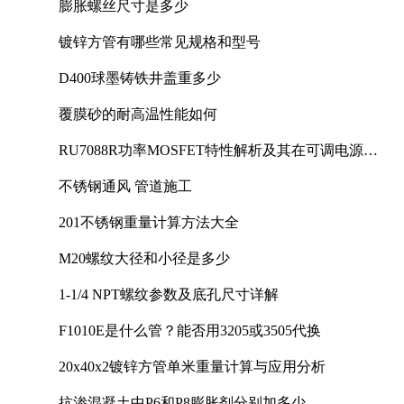
膨胀螺丝尺寸是多少
镀锌方管有哪些常见规格和型号
D400球墨铸铁井盖重多少
覆膜砂的耐高温性能如何
RU7088R功率MOSFET特性解析及其在可调电源设
计中的实践
不锈钢通风 管道施工
201不锈钢重量计算方法大全
M20螺纹大径和小径是多少
1-1/4 NPT螺纹参数及底孔尺寸详解
F1010E是什么管？能否用3205或3505代换
20x40x2镀锌方管单米重量计算与应用分析
抗渗混凝土中P6和P8膨胀剂分别加多少