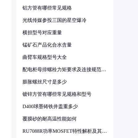
铝方管有哪些常见规格
光线传媒参投三国的星空爆冷
横担型号对应重量
锰矿石产品化合水含量
曲臂车规格型号大全
配电柜母排螺栓力矩要求及连接规范详
解
膨胀螺丝尺寸是多少
镀锌方管有哪些常见规格和型号
D400球墨铸铁井盖重多少
覆膜砂的耐高温性能如何
RU7088R功率MOSFET特性解析及其在
可调电源设计中的实践