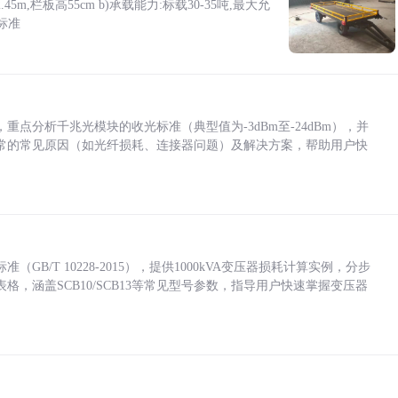
5m,栏板高55cm b)承载能力:标载30-35吨,最大允
标准
点分析千兆光模块的收光标准（典型值为-3dBm至-24dBm），并
常的常见原因（如光纤损耗、连接器问题）及解决方案，帮助用户快
/T 10228-2015），提供1000kVA变压器损耗计算实例，分步
，涵盖SCB10/SCB13等常见型号参数，指导用户快速掌握变压器