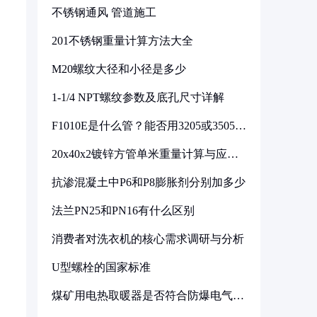
不锈钢通风 管道施工
201不锈钢重量计算方法大全
M20螺纹大径和小径是多少
1-1/4 NPT螺纹参数及底孔尺寸详解
F1010E是什么管？能否用3205或3505代
换
20x40x2镀锌方管单米重量计算与应用
分析
抗渗混凝土中P6和P8膨胀剂分别加多少
法兰PN25和PN16有什么区别
消费者对洗衣机的核心需求调研与分析
U型螺栓的国家标准
煤矿用电热取暖器是否符合防爆电气设
备标准