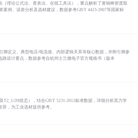
法（理论公式法、查表法、在线工具法），重点解析了黄铜棒密度取
计算案例、误差分析及选材建议，数据参考GB/T 4423-2007等国家标
括各引脚定义、典型电压/电流值、内部逻辑关系等核心数据，并附引脚参
电路设计要点，数据参考自杭州士兰微电子官方规格书（版本
_1/2H状态），结合GB/T 5231-2012标准数据，详细分析其力学
差异，为工业选材提供参考。