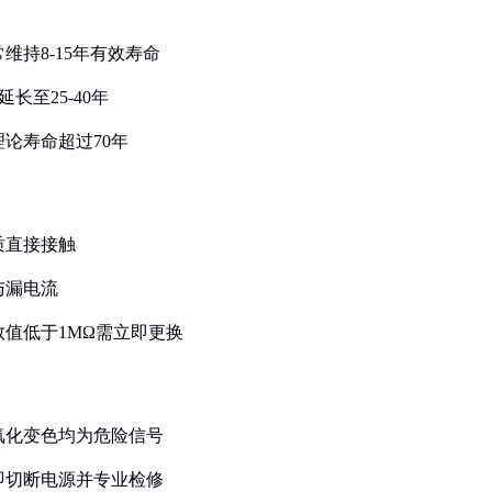
维持8-15年有效寿命
长至25-40年
理论寿命超过70年
质直接接触
与漏电流
数值低于1MΩ需立即更换
氧化变色均为危险信号
即切断电源并专业检修