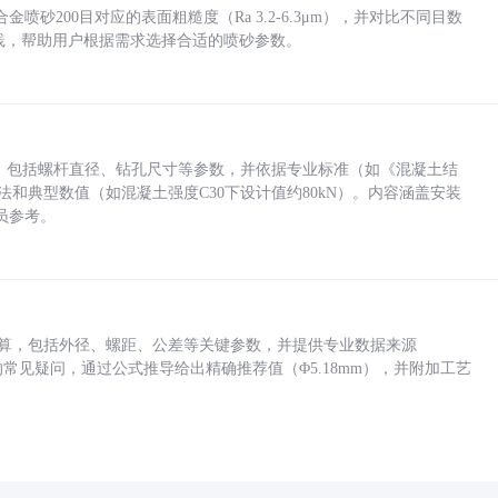
砂200目对应的表面粗糙度（Ra 3.2-6.3μm），并对比不同目数
业实践，帮助用户根据需求选择合适的喷砂参数。
力，包括螺杆直径、钻孔尺寸等参数，并依据专业标准（如《混凝土结
方法和典型数值（如混凝土强度C30下设计值约80kN）。内容涵盖安装
员参考。
底孔计算，包括外径、螺距、公差等关键参数，并提供专业数据来源
孔尺寸的常见疑问，通过公式推导给出精确推荐值（Φ5.18mm），并附加工艺