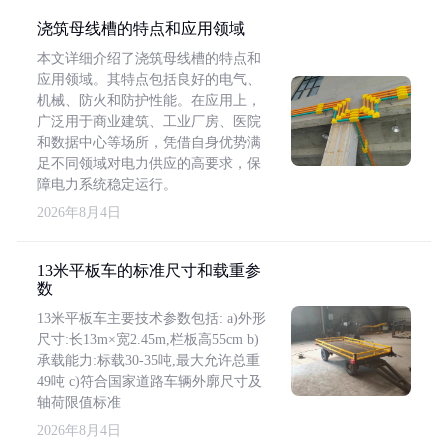
浇筑母线槽的特点和应用领域
本文详细介绍了浇筑母线槽的特点和
应用领域。其特点包括良好的电气、
机械、防火和防护性能。在应用上，
广泛用于商业建筑、工业厂房、医院
和数据中心等场所，凭借自身优势满
足不同领域对电力供应的高要求，保
障电力系统稳定运行。
2026年8月4日
13米平板车的标准尺寸和载重参
数
13米平板车主要技术参数包括: a)外形
尺寸:长13m×宽2.45m,栏板高55cm b)
承载能力:标载30-35吨,最大允许总重
49吨 c)符合国家道路车辆外廓尺寸及
轴荷限值标准
2026年8月4日