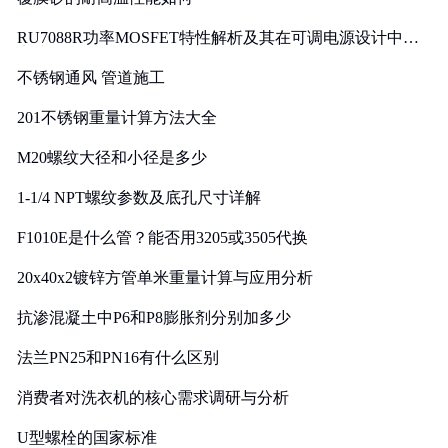
RU7088R功率MOSFET特性解析及其在可调电源设计中的
实践
不锈钢通风 管道施工
201不锈钢重量计算方法大全
M20螺纹大径和小径是多少
1-1/4 NPT螺纹参数及底孔尺寸详解
F1010E是什么管？能否用3205或3505代换
20x40x2镀锌方管单米重量计算与应用分析
抗渗混凝土中P6和P8膨胀剂分别加多少
法兰PN25和PN16有什么区别
消费者对洗衣机的核心需求调研与分析
U型螺栓的国家标准