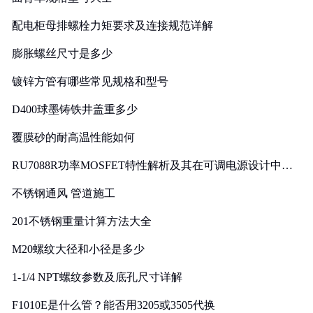
配电柜母排螺栓力矩要求及连接规范详解
膨胀螺丝尺寸是多少
镀锌方管有哪些常见规格和型号
D400球墨铸铁井盖重多少
覆膜砂的耐高温性能如何
RU7088R功率MOSFET特性解析及其在可调电源设计中的
实践
不锈钢通风 管道施工
201不锈钢重量计算方法大全
M20螺纹大径和小径是多少
1-1/4 NPT螺纹参数及底孔尺寸详解
F1010E是什么管？能否用3205或3505代换