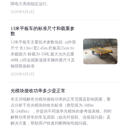
障电力系统稳定运行。
2026年8月4日
13米平板车的标准尺寸和载重参
数
13米平板车主要技术参数包括: a)外形
尺寸:长13m×宽2.45m,栏板高55cm b)
承载能力:标载30-35吨,最大允许总重
49吨 c)符合国家道路车辆外廓尺寸及
轴荷限值标准
2026年8月4日
光模块接收功率多少是正常
本文详细解答光模块接收功率的正常范围及影响因素，重
点分析千兆光模块的收光标准（典型值为-3dBm
至-24dBm），并提供不同速率光模块的参考值表格。同时
解释功率异常的常见原因（如光纤损耗、连接器问题）及
解决方案，帮助用户快速判断网络性能问题。