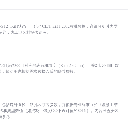
_1/2H状态），结合GB/T 5231-2012标准数据，详细分析其力学
差异，为工业选材提供参考。
砂200目对应的表面粗糙度（Ra 3.2-6.3μm），并对比不同目数
业实践，帮助用户根据需求选择合适的喷砂参数。
力，包括螺杆直径、钻孔尺寸等参数，并依据专业标准（如《混凝土结
方法和典型数值（如混凝土强度C30下设计值约80kN）。内容涵盖安装
员参考。