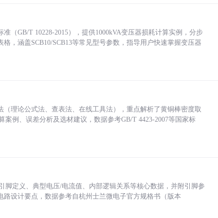
/T 10228-2015），提供1000kVA变压器损耗计算实例，分步
，涵盖SCB10/SCB13等常见型号参数，指导用户快速掌握变压器
法（理论公式法、查表法、在线工具法），重点解析了黄铜棒密度取
计算案例、误差分析及选材建议，数据参考GB/T 4423-2007等国家标
括各引脚定义、典型电压/电流值、内部逻辑关系等核心数据，并附引脚参
电路设计要点，数据参考自杭州士兰微电子官方规格书（版本