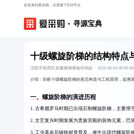
欢迎来到爱采购，百度旗下B2B平台
寻源宝典
十级螺旋阶梯的结构特点
沈阳市铁西区喜蝶楼梯楼板经销处
·
2026-08-04 08:00:00
介绍：
剖析十级螺旋阶梯的形态构造与工程原理，追溯
一、螺旋阶梯的演进历程
1. 古希腊罗马时期已出现石制螺旋阶梯，主要用
2. 文艺复兴时期发展为贵族宫殿的装饰元素，巴
3. 工业革命后铸铁材质普及，催生出现代螺旋阶