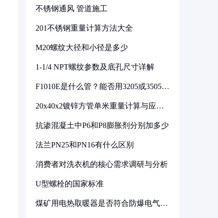
不锈钢通风 管道施工
201不锈钢重量计算方法大全
M20螺纹大径和小径是多少
1-1/4 NPT螺纹参数及底孔尺寸详解
F1010E是什么管？能否用3205或3505代
换
20x40x2镀锌方管单米重量计算与应用
分析
抗渗混凝土中P6和P8膨胀剂分别加多少
法兰PN25和PN16有什么区别
消费者对洗衣机的核心需求调研与分析
U型螺栓的国家标准
煤矿用电热取暖器是否符合防爆电气设
备标准