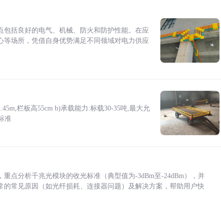
点包括良好的电气、机械、防火和防护性能。在应
心等场所，凭借自身优势满足不同领域对电力供应
5m,栏板高55cm b)承载能力:标载30-35吨,最大允
标准
点分析千兆光模块的收光标准（典型值为-3dBm至-24dBm），并
常的常见原因（如光纤损耗、连接器问题）及解决方案，帮助用户快