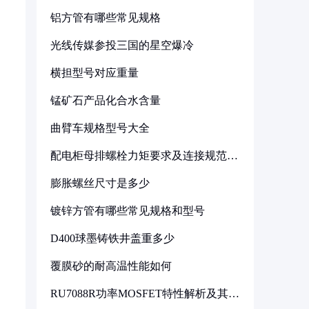
铝方管有哪些常见规格
光线传媒参投三国的星空爆冷
横担型号对应重量
锰矿石产品化合水含量
曲臂车规格型号大全
配电柜母排螺栓力矩要求及连接规范详
解
膨胀螺丝尺寸是多少
镀锌方管有哪些常见规格和型号
D400球墨铸铁井盖重多少
覆膜砂的耐高温性能如何
RU7088R功率MOSFET特性解析及其在
可调电源设计中的实践