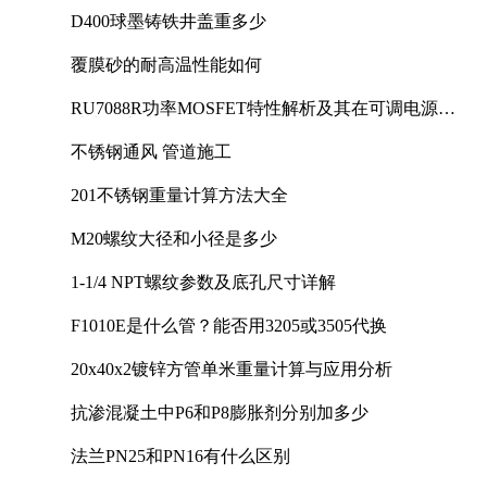
D400球墨铸铁井盖重多少
覆膜砂的耐高温性能如何
RU7088R功率MOSFET特性解析及其在可调电源设
计中的实践
不锈钢通风 管道施工
201不锈钢重量计算方法大全
M20螺纹大径和小径是多少
1-1/4 NPT螺纹参数及底孔尺寸详解
F1010E是什么管？能否用3205或3505代换
20x40x2镀锌方管单米重量计算与应用分析
抗渗混凝土中P6和P8膨胀剂分别加多少
法兰PN25和PN16有什么区别