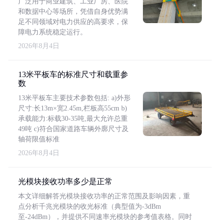
广泛用于商业建筑、工业厂房、医院
和数据中心等场所，凭借自身优势满
足不同领域对电力供应的高要求，保
障电力系统稳定运行。
2026年8月4日
13米平板车的标准尺寸和载重参
数
13米平板车主要技术参数包括: a)外形
尺寸:长13m×宽2.45m,栏板高55cm b)
承载能力:标载30-35吨,最大允许总重
49吨 c)符合国家道路车辆外廓尺寸及
轴荷限值标准
2026年8月4日
光模块接收功率多少是正常
本文详细解答光模块接收功率的正常范围及影响因素，重
点分析千兆光模块的收光标准（典型值为-3dBm
至-24dBm），并提供不同速率光模块的参考值表格。同时