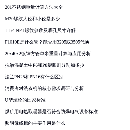
201不锈钢重量计算方法大全
M20螺纹大径和小径是多少
1-1/4 NPT螺纹参数及底孔尺寸详解
F1010E是什么管？能否用3205或3505代换
20x40x2镀锌方管单米重量计算与应用分析
抗渗混凝土中P6和P8膨胀剂分别加多少
法兰PN25和PN16有什么区别
消费者对洗衣机的核心需求调研与分析
U型螺栓的国家标准
煤矿用电热取暖器是否符合防爆电气设备标准
照明母线槽的主要作用是什么