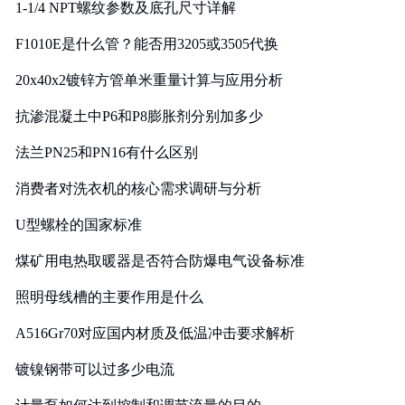
1-1/4 NPT螺纹参数及底孔尺寸详解
F1010E是什么管？能否用3205或3505代换
20x40x2镀锌方管单米重量计算与应用分析
抗渗混凝土中P6和P8膨胀剂分别加多少
法兰PN25和PN16有什么区别
消费者对洗衣机的核心需求调研与分析
U型螺栓的国家标准
煤矿用电热取暖器是否符合防爆电气设备标准
照明母线槽的主要作用是什么
A516Gr70对应国内材质及低温冲击要求解析
镀镍钢带可以过多少电流