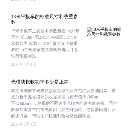
13米平板车的标准尺寸和载重参
数
13米平板车主要技术参数包括: a)外形
尺寸:长13m×宽2.45m,栏板高55cm b)
承载能力:标载30-35吨,最大允许总重
49吨 c)符合国家道路车辆外廓尺寸及
轴荷限值标准
2026年8月4日
光模块接收功率多少是正常
本文详细解答光模块接收功率的正常范围及影响因素，重
点分析千兆光模块的收光标准（典型值为-3dBm
至-24dBm），并提供不同速率光模块的参考值表格。同时
解释功率异常的常见原因（如光纤损耗、连接器问题）及
解决方案，帮助用户快速判断网络性能问题。
2026年8月4日