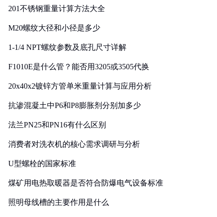
201不锈钢重量计算方法大全
M20螺纹大径和小径是多少
1-1/4 NPT螺纹参数及底孔尺寸详解
F1010E是什么管？能否用3205或3505代换
20x40x2镀锌方管单米重量计算与应用分析
抗渗混凝土中P6和P8膨胀剂分别加多少
法兰PN25和PN16有什么区别
消费者对洗衣机的核心需求调研与分析
U型螺栓的国家标准
煤矿用电热取暖器是否符合防爆电气设备标准
照明母线槽的主要作用是什么