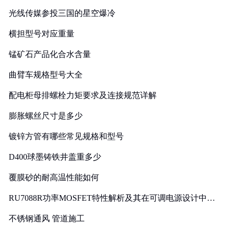
光线传媒参投三国的星空爆冷
横担型号对应重量
锰矿石产品化合水含量
曲臂车规格型号大全
配电柜母排螺栓力矩要求及连接规范详解
膨胀螺丝尺寸是多少
镀锌方管有哪些常见规格和型号
D400球墨铸铁井盖重多少
覆膜砂的耐高温性能如何
RU7088R功率MOSFET特性解析及其在可调电源设计中的
实践
不锈钢通风 管道施工