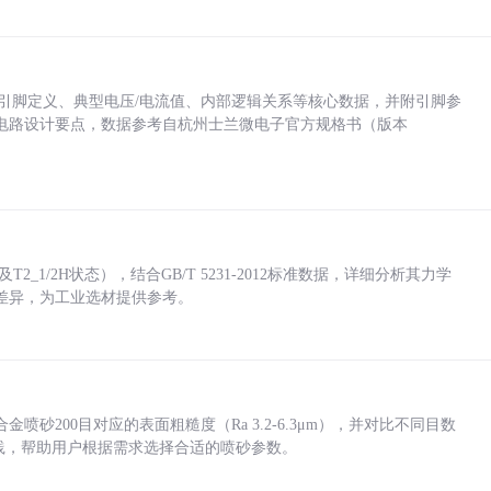
括各引脚定义、典型电压/电流值、内部逻辑关系等核心数据，并附引脚参
电路设计要点，数据参考自杭州士兰微电子官方规格书（版本
_1/2H状态），结合GB/T 5231-2012标准数据，详细分析其力学
差异，为工业选材提供参考。
砂200目对应的表面粗糙度（Ra 3.2-6.3μm），并对比不同目数
业实践，帮助用户根据需求选择合适的喷砂参数。