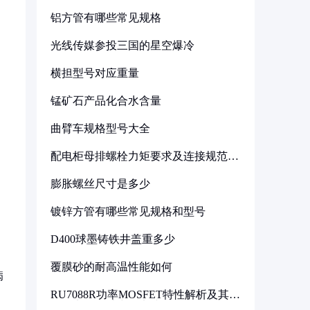
铝方管有哪些常见规格
光线传媒参投三国的星空爆冷
横担型号对应重量
锰矿石产品化合水含量
曲臂车规格型号大全
配电柜母排螺栓力矩要求及连接规范详
解
膨胀螺丝尺寸是多少
镀锌方管有哪些常见规格和型号
D400球墨铸铁井盖重多少
覆膜砂的耐高温性能如何
病
RU7088R功率MOSFET特性解析及其在
可调电源设计中的实践