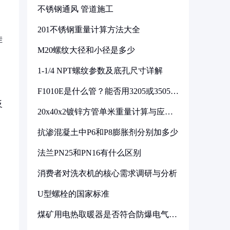
不锈钢通风 管道施工
201不锈钢重量计算方法大全
挂
M20螺纹大径和小径是多少
1-1/4 NPT螺纹参数及底孔尺寸详解
F1010E是什么管？能否用3205或3505代
换
反
20x40x2镀锌方管单米重量计算与应用
分析
抗渗混凝土中P6和P8膨胀剂分别加多少
法兰PN25和PN16有什么区别
消费者对洗衣机的核心需求调研与分析
U型螺栓的国家标准
煤矿用电热取暖器是否符合防爆电气设
备标准