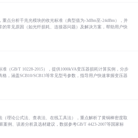
点分析千兆光模块的收光标准（典型值为-3dBm至-24dBm），并
常的常见原因（如光纤损耗、连接器问题）及解决方案，帮助用户快
/T 10228-2015），提供1000kVA变压器损耗计算实例，分步
，涵盖SCB10/SCB13等常见型号参数，指导用户快速掌握变压器
法（理论公式法、查表法、在线工具法），重点解析了黄铜棒密度取
计算案例、误差分析及选材建议，数据参考GB/T 4423-2007等国家标