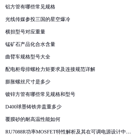
铝方管有哪些常见规格
光线传媒参投三国的星空爆冷
横担型号对应重量
锰矿石产品化合水含量
曲臂车规格型号大全
配电柜母排螺栓力矩要求及连接规范详解
膨胀螺丝尺寸是多少
镀锌方管有哪些常见规格和型号
D400球墨铸铁井盖重多少
覆膜砂的耐高温性能如何
RU7088R功率MOSFET特性解析及其在可调电源设计中的
实践