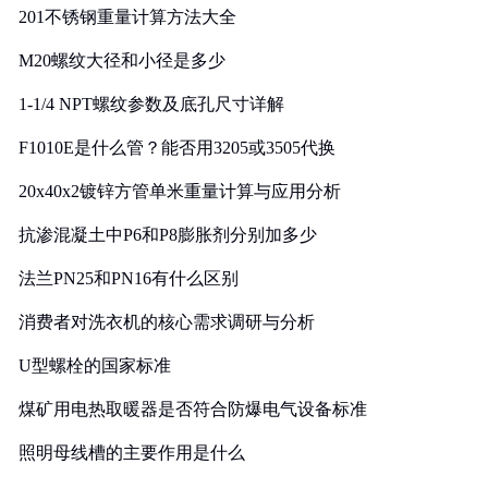
201不锈钢重量计算方法大全
M20螺纹大径和小径是多少
1-1/4 NPT螺纹参数及底孔尺寸详解
F1010E是什么管？能否用3205或3505代换
20x40x2镀锌方管单米重量计算与应用分析
抗渗混凝土中P6和P8膨胀剂分别加多少
法兰PN25和PN16有什么区别
消费者对洗衣机的核心需求调研与分析
U型螺栓的国家标准
煤矿用电热取暖器是否符合防爆电气设备标准
照明母线槽的主要作用是什么