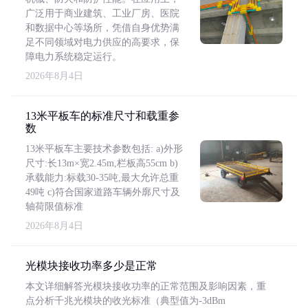
广泛用于商业建筑、工业厂房、医院
和数据中心等场所，凭借自身优势满
足不同领域对电力供应的高要求，保
障电力系统稳定运行。
2026年8月4日
13米平板车的标准尺寸和载重参
数
13米平板车主要技术参数包括: a)外形
尺寸:长13m×宽2.45m,栏板高55cm b)
承载能力:标载30-35吨,最大允许总重
49吨 c)符合国家道路车辆外廓尺寸及
轴荷限值标准
2026年8月4日
光模块接收功率多少是正常
本文详细解答光模块接收功率的正常范围及影响因素，重
点分析千兆光模块的收光标准（典型值为-3dBm