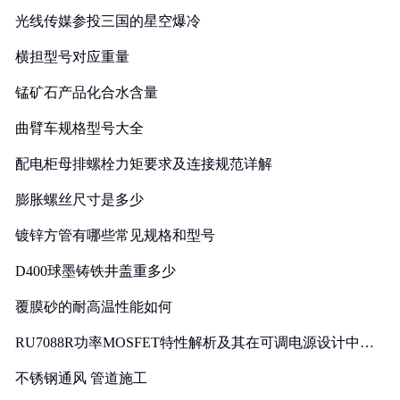
光线传媒参投三国的星空爆冷
横担型号对应重量
锰矿石产品化合水含量
曲臂车规格型号大全
配电柜母排螺栓力矩要求及连接规范详解
膨胀螺丝尺寸是多少
镀锌方管有哪些常见规格和型号
D400球墨铸铁井盖重多少
覆膜砂的耐高温性能如何
RU7088R功率MOSFET特性解析及其在可调电源设计中的
实践
不锈钢通风 管道施工