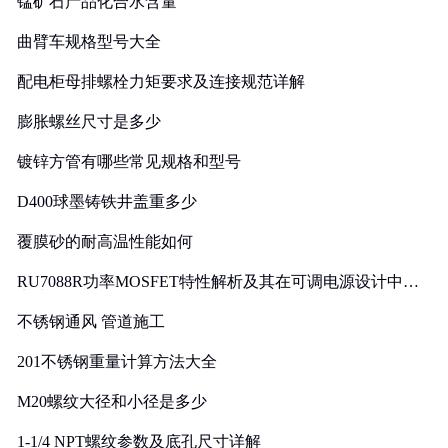
锰矿石产品化合水含量
曲臂车规格型号大全
配电柜母排螺栓力矩要求及连接规范详解
膨胀螺丝尺寸是多少
镀锌方管有哪些常见规格和型号
D400球墨铸铁井盖重多少
覆膜砂的耐高温性能如何
RU7088R功率MOSFET特性解析及其在可调电源设计中的
实践
不锈钢通风 管道施工
201不锈钢重量计算方法大全
M20螺纹大径和小径是多少
1-1/4 NPT螺纹参数及底孔尺寸详解