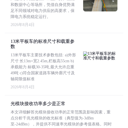
和数据中心等场所，凭借自身优势满
足不同领域对电力供应的高要求，保
障电力系统稳定运行。
2026年8月4日
13米平板车的标准尺寸和载重参
数
13米平板车主要技术参数包括: a)外形
尺寸:长13m×宽2.45m,栏板高55cm b)
承载能力:标载30-35吨,最大允许总重
49吨 c)符合国家道路车辆外廓尺寸及
轴荷限值标准
2026年8月4日
光模块接收功率多少是正常
本文详细解答光模块接收功率的正常范围及影响因素，重
点分析千兆光模块的收光标准（典型值为-3dBm
至-24dBm），并提供不同速率光模块的参考值表格。同时