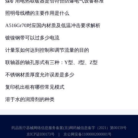
煤矿用电热取暖器是否符合防爆电气设备标准
照明母线槽的主要作用是什么
A516Gr70对应国内材质及低温冲击要求解析
镀镍钢带可以过多少电流
计量泵如何达到控制和调节流量的目的
联轴器的轴孔形式有三种：Y型、J型、Z型
不锈钢材质厚度允许误差是多少
复印机出租有哪些常见模式
溶于水的润滑剂的种类
药品医疗器械网络信息服务备案(京)网药械信息备字（2021）第00159号
京ICP证030173号
京公网安备11000002000001号