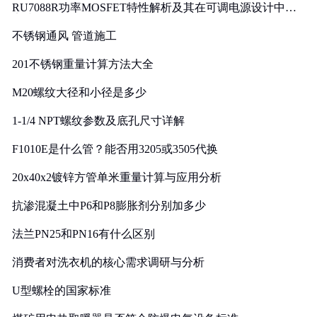
RU7088R功率MOSFET特性解析及其在可调电源设计中的
实践
不锈钢通风 管道施工
201不锈钢重量计算方法大全
M20螺纹大径和小径是多少
1-1/4 NPT螺纹参数及底孔尺寸详解
F1010E是什么管？能否用3205或3505代换
20x40x2镀锌方管单米重量计算与应用分析
抗渗混凝土中P6和P8膨胀剂分别加多少
法兰PN25和PN16有什么区别
消费者对洗衣机的核心需求调研与分析
U型螺栓的国家标准