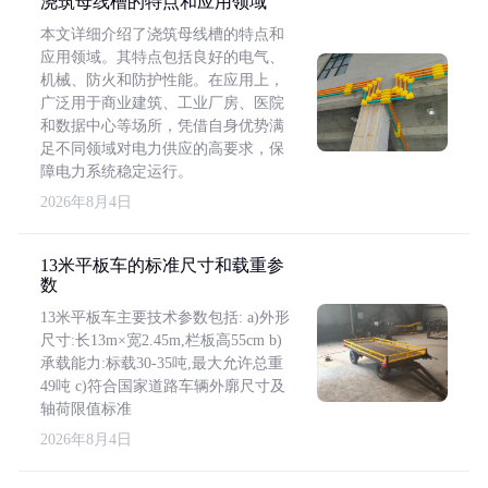
浇筑母线槽的特点和应用领域
本文详细介绍了浇筑母线槽的特点和
应用领域。其特点包括良好的电气、
机械、防火和防护性能。在应用上，
广泛用于商业建筑、工业厂房、医院
和数据中心等场所，凭借自身优势满
足不同领域对电力供应的高要求，保
障电力系统稳定运行。
2026年8月4日
13米平板车的标准尺寸和载重参
数
13米平板车主要技术参数包括: a)外形
尺寸:长13m×宽2.45m,栏板高55cm b)
承载能力:标载30-35吨,最大允许总重
49吨 c)符合国家道路车辆外廓尺寸及
轴荷限值标准
2026年8月4日