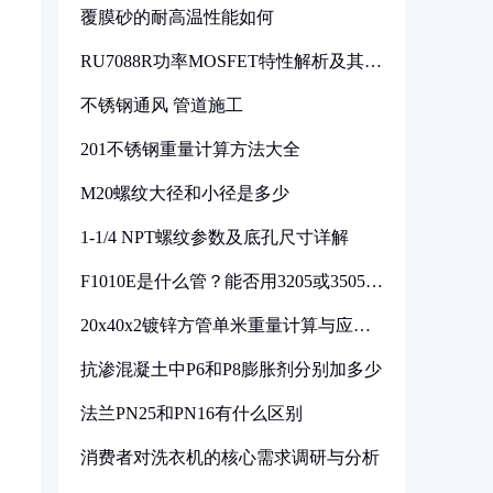
覆膜砂的耐高温性能如何
RU7088R功率MOSFET特性解析及其在
可调电源设计中的实践
不锈钢通风 管道施工
201不锈钢重量计算方法大全
M20螺纹大径和小径是多少
1-1/4 NPT螺纹参数及底孔尺寸详解
F1010E是什么管？能否用3205或3505代
换
20x40x2镀锌方管单米重量计算与应用
分析
抗渗混凝土中P6和P8膨胀剂分别加多少
法兰PN25和PN16有什么区别
消费者对洗衣机的核心需求调研与分析