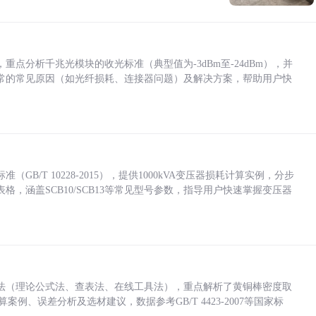
点分析千兆光模块的收光标准（典型值为-3dBm至-24dBm），并
常的常见原因（如光纤损耗、连接器问题）及解决方案，帮助用户快
/T 10228-2015），提供1000kVA变压器损耗计算实例，分步
，涵盖SCB10/SCB13等常见型号参数，指导用户快速掌握变压器
法（理论公式法、查表法、在线工具法），重点解析了黄铜棒密度取
计算案例、误差分析及选材建议，数据参考GB/T 4423-2007等国家标