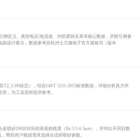
括各引脚定义、典型电压/电流值、内部逻辑关系等核心数据，并附引脚参
电路设计要点，数据参考自杭州士兰微电子官方规格书（版本
_1/2H状态），结合GB/T 5231-2012标准数据，详细分析其力学
差异，为工业选材提供参考。
砂200目对应的表面粗糙度（Ra 3.2-6.3μm），并对比不同目数
业实践，帮助用户根据需求选择合适的喷砂参数。