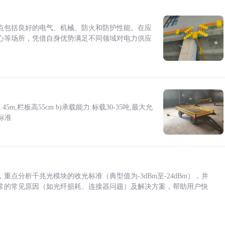
点包括良好的电气、机械、防火和防护性能。在应
心等场所，凭借自身优势满足不同领域对电力供应
5m,栏板高55cm b)承载能力:标载30-35吨,最大允
标准
点分析千兆光模块的收光标准（典型值为-3dBm至-24dBm），并
常的常见原因（如光纤损耗、连接器问题）及解决方案，帮助用户快