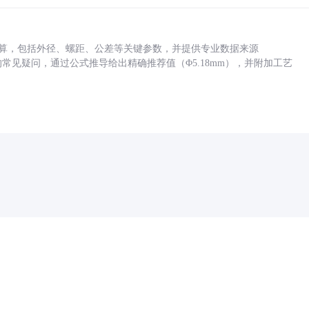
底孔计算，包括外径、螺距、公差等关键参数，并提供专业数据来源
孔尺寸的常见疑问，通过公式推导给出精确推荐值（Φ5.18mm），并附加工艺
药品医疗器械网络信息服务备案(京)网药械信息备字（2021）第00159号
京ICP证030173号
京公网安备11000002000001号