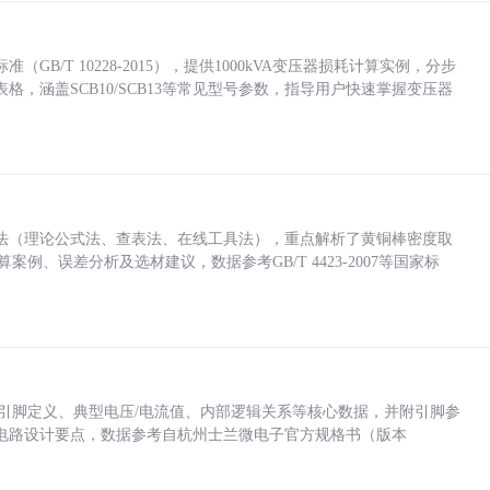
/T 10228-2015），提供1000kVA变压器损耗计算实例，分步
，涵盖SCB10/SCB13等常见型号参数，指导用户快速掌握变压器
法（理论公式法、查表法、在线工具法），重点解析了黄铜棒密度取
计算案例、误差分析及选材建议，数据参考GB/T 4423-2007等国家标
括各引脚定义、典型电压/电流值、内部逻辑关系等核心数据，并附引脚参
电路设计要点，数据参考自杭州士兰微电子官方规格书（版本