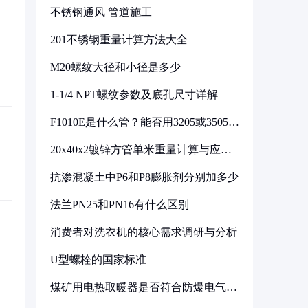
不锈钢通风 管道施工
201不锈钢重量计算方法大全
M20螺纹大径和小径是多少
1-1/4 NPT螺纹参数及底孔尺寸详解
F1010E是什么管？能否用3205或3505代
换
20x40x2镀锌方管单米重量计算与应用
分析
抗渗混凝土中P6和P8膨胀剂分别加多少
法兰PN25和PN16有什么区别
消费者对洗衣机的核心需求调研与分析
U型螺栓的国家标准
煤矿用电热取暖器是否符合防爆电气设
备标准