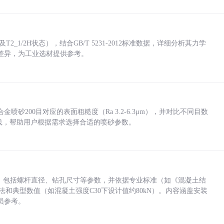
_1/2H状态），结合GB/T 5231-2012标准数据，详细分析其力学
差异，为工业选材提供参考。
砂200目对应的表面粗糙度（Ra 3.2-6.3μm），并对比不同目数
业实践，帮助用户根据需求选择合适的喷砂参数。
力，包括螺杆直径、钻孔尺寸等参数，并依据专业标准（如《混凝土结
方法和典型数值（如混凝土强度C30下设计值约80kN）。内容涵盖安装
员参考。