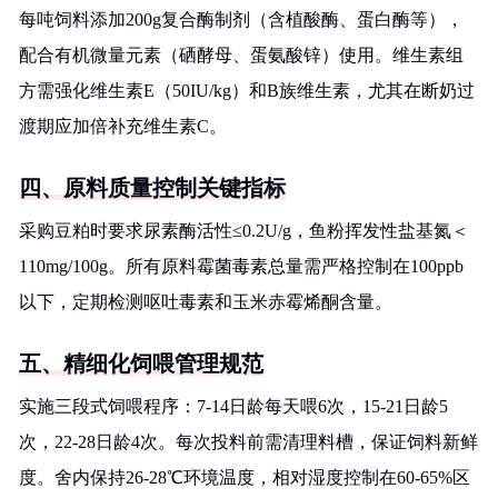
每吨饲料添加200g复合酶制剂（含植酸酶、蛋白酶等），
配合有机微量元素（硒酵母、蛋氨酸锌）使用。维生素组
方需强化维生素E（50IU/kg）和B族维生素，尤其在断奶过
渡期应加倍补充维生素C。
四、原料质量控制关键指标
采购豆粕时要求尿素酶活性≤0.2U/g，鱼粉挥发性盐基氮＜
110mg/100g。所有原料霉菌毒素总量需严格控制在100ppb
以下，定期检测呕吐毒素和玉米赤霉烯酮含量。
五、精细化饲喂管理规范
实施三段式饲喂程序：7-14日龄每天喂6次，15-21日龄5
次，22-28日龄4次。每次投料前需清理料槽，保证饲料新鲜
度。舍内保持26-28℃环境温度，相对湿度控制在60-65%区