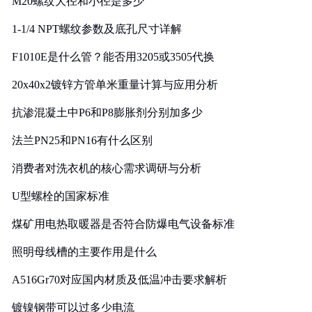
M20螺纹大径和小径是多少
1-1/4 NPT螺纹参数及底孔尺寸详解
F1010E是什么管？能否用3205或3505代换
20x40x2镀锌方管单米重量计算与应用分析
抗渗混凝土中P6和P8膨胀剂分别加多少
法兰PN25和PN16有什么区别
消费者对洗衣机的核心需求调研与分析
U型螺栓的国家标准
煤矿用电热取暖器是否符合防爆电气设备标准
照明母线槽的主要作用是什么
A516Gr70对应国内材质及低温冲击要求解析
镀镍钢带可以过多少电流