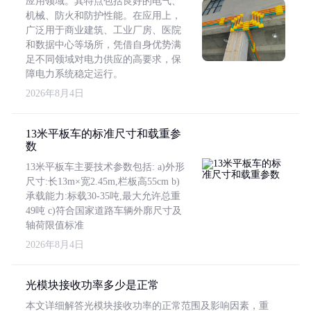
应用领域。其特点包括良好的电气、
机械、防火和防护性能。在应用上，
广泛用于商业建筑、工业厂房、医院
和数据中心等场所，凭借自身优势满
足不同领域对电力供应的高要求，保
障电力系统稳定运行。
2026年8月4日
13米平板车的标准尺寸和载重参
数
13米平板车主要技术参数包括: a)外形
尺寸:长13m×宽2.45m,栏板高55cm b)
承载能力:标载30-35吨,最大允许总重
49吨 c)符合国家道路车辆外廓尺寸及
轴荷限值标准
2026年8月4日
光模块接收功率多少是正常
本文详细解答光模块接收功率的正常范围及影响因素，重