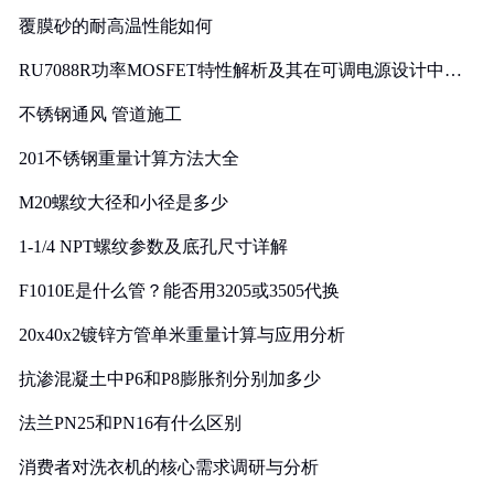
覆膜砂的耐高温性能如何
RU7088R功率MOSFET特性解析及其在可调电源设计中的
实践
不锈钢通风 管道施工
201不锈钢重量计算方法大全
M20螺纹大径和小径是多少
1-1/4 NPT螺纹参数及底孔尺寸详解
F1010E是什么管？能否用3205或3505代换
20x40x2镀锌方管单米重量计算与应用分析
抗渗混凝土中P6和P8膨胀剂分别加多少
法兰PN25和PN16有什么区别
消费者对洗衣机的核心需求调研与分析