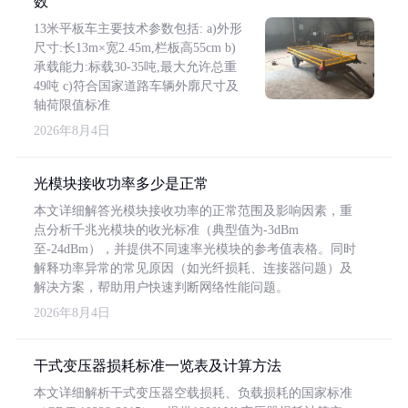
数
13米平板车主要技术参数包括: a)外形
尺寸:长13m×宽2.45m,栏板高55cm b)
承载能力:标载30-35吨,最大允许总重
49吨 c)符合国家道路车辆外廓尺寸及
轴荷限值标准
2026年8月4日
光模块接收功率多少是正常
本文详细解答光模块接收功率的正常范围及影响因素，重
点分析千兆光模块的收光标准（典型值为-3dBm
至-24dBm），并提供不同速率光模块的参考值表格。同时
解释功率异常的常见原因（如光纤损耗、连接器问题）及
解决方案，帮助用户快速判断网络性能问题。
2026年8月4日
干式变压器损耗标准一览表及计算方法
本文详细解析干式变压器空载损耗、负载损耗的国家标准