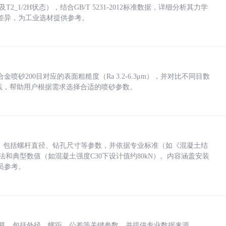
_1/2H状态），结合GB/T 5231-2012标准数据，详细分析其力学
差异，为工业选材提供参考。
砂200目对应的表面粗糙度（Ra 3.2-6.3μm），并对比不同目数
业实践，帮助用户根据需求选择合适的喷砂参数。
力，包括螺杆直径、钻孔尺寸等参数，并依据专业标准（如《混凝土结
方法和典型数值（如混凝土强度C30下设计值约80kN）。内容涵盖安装
员参考。
底孔计算，包括外径、螺距、公差等关键参数，并提供专业数据来源