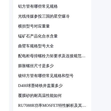
铝方管有哪些常见规格
光线传媒参投三国的星空爆冷
横担型号对应重量
锰矿石产品化合水含量
曲臂车规格型号大全
配电柜母排螺栓力矩要求及连接规范详
解
膨胀螺丝尺寸是多少
镀锌方管有哪些常见规格和型号
D400球墨铸铁井盖重多少
覆膜砂的耐高温性能如何
RU7088R功率MOSFET特性解析及其在
可调电源设计中的实践