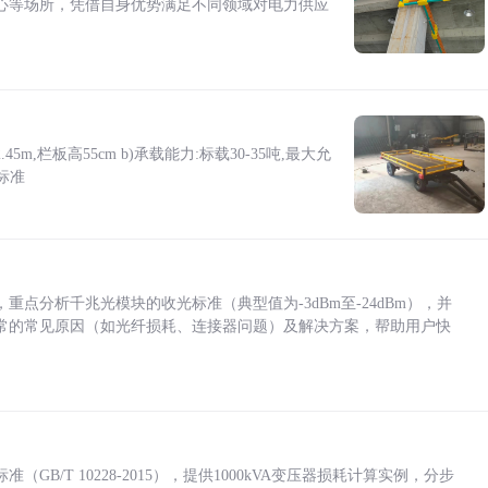
心等场所，凭借自身优势满足不同领域对电力供应
5m,栏板高55cm b)承载能力:标载30-35吨,最大允
标准
点分析千兆光模块的收光标准（典型值为-3dBm至-24dBm），并
常的常见原因（如光纤损耗、连接器问题）及解决方案，帮助用户快
/T 10228-2015），提供1000kVA变压器损耗计算实例，分步