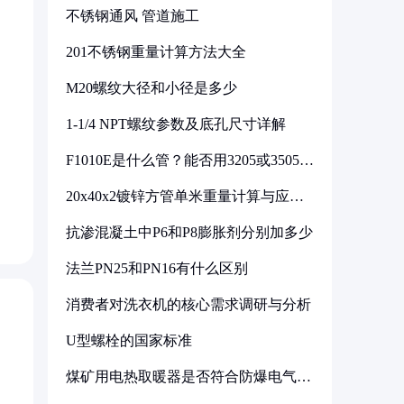
不锈钢通风 管道施工
201不锈钢重量计算方法大全
M20螺纹大径和小径是多少
1-1/4 NPT螺纹参数及底孔尺寸详解
F1010E是什么管？能否用3205或3505代
换
20x40x2镀锌方管单米重量计算与应用
分析
抗渗混凝土中P6和P8膨胀剂分别加多少
法兰PN25和PN16有什么区别
消费者对洗衣机的核心需求调研与分析
U型螺栓的国家标准
煤矿用电热取暖器是否符合防爆电气设
备标准