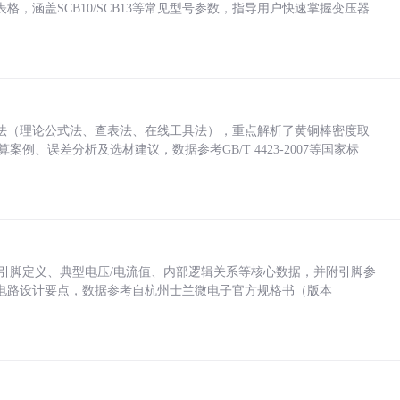
，涵盖SCB10/SCB13等常见型号参数，指导用户快速掌握变压器
法（理论公式法、查表法、在线工具法），重点解析了黄铜棒密度取
计算案例、误差分析及选材建议，数据参考GB/T 4423-2007等国家标
括各引脚定义、典型电压/电流值、内部逻辑关系等核心数据，并附引脚参
电路设计要点，数据参考自杭州士兰微电子官方规格书（版本