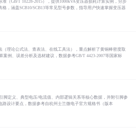
/T 10228-2015），提供1000kVA变压器损耗计算实例，分步
，涵盖SCB10/SCB13等常见型号参数，指导用户快速掌握变压器
法（理论公式法、查表法、在线工具法），重点解析了黄铜棒密度取
计算案例、误差分析及选材建议，数据参考GB/T 4423-2007等国家标
括各引脚定义、典型电压/电流值、内部逻辑关系等核心数据，并附引脚参
电路设计要点，数据参考自杭州士兰微电子官方规格书（版本