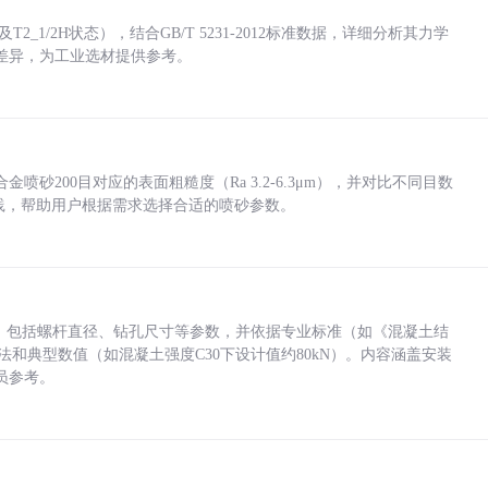
_1/2H状态），结合GB/T 5231-2012标准数据，详细分析其力学
差异，为工业选材提供参考。
砂200目对应的表面粗糙度（Ra 3.2-6.3μm），并对比不同目数
业实践，帮助用户根据需求选择合适的喷砂参数。
力，包括螺杆直径、钻孔尺寸等参数，并依据专业标准（如《混凝土结
方法和典型数值（如混凝土强度C30下设计值约80kN）。内容涵盖安装
员参考。