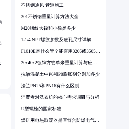
不锈钢通风 管道施工
201不锈钢重量计算方法大全
均
M20螺纹大径和小径是多少
1-1/4 NPT螺纹参数及底孔尺寸详解
化
F1010E是什么管？能否用3205或3505代
换
20x40x2镀锌方管单米重量计算与应用
比
分析
抗渗混凝土中P6和P8膨胀剂分别加多少
法兰PN25和PN16有什么区别
消费者对洗衣机的核心需求调研与分析
U型螺栓的国家标准
煤矿用电热取暖器是否符合防爆电气设
备标准