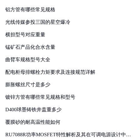
铝方管有哪些常见规格
光线传媒参投三国的星空爆冷
横担型号对应重量
锰矿石产品化合水含量
曲臂车规格型号大全
配电柜母排螺栓力矩要求及连接规范详解
膨胀螺丝尺寸是多少
镀锌方管有哪些常见规格和型号
D400球墨铸铁井盖重多少
覆膜砂的耐高温性能如何
RU7088R功率MOSFET特性解析及其在可调电源设计中的
实践