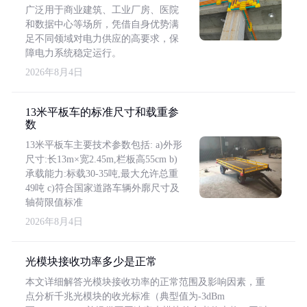
广泛用于商业建筑、工业厂房、医院
和数据中心等场所，凭借自身优势满
足不同领域对电力供应的高要求，保
障电力系统稳定运行。
2026年8月4日
13米平板车的标准尺寸和载重参
数
13米平板车主要技术参数包括: a)外形
尺寸:长13m×宽2.45m,栏板高55cm b)
承载能力:标载30-35吨,最大允许总重
49吨 c)符合国家道路车辆外廓尺寸及
轴荷限值标准
2026年8月4日
光模块接收功率多少是正常
本文详细解答光模块接收功率的正常范围及影响因素，重
点分析千兆光模块的收光标准（典型值为-3dBm