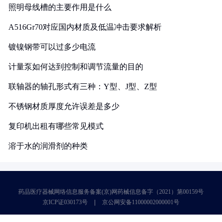
照明母线槽的主要作用是什么
A516Gr70对应国内材质及低温冲击要求解析
镀镍钢带可以过多少电流
计量泵如何达到控制和调节流量的目的
联轴器的轴孔形式有三种：Y型、J型、Z型
不锈钢材质厚度允许误差是多少
复印机出租有哪些常见模式
溶于水的润滑剂的种类
药品医疗器械网络信息服务备案(京)网药械信息备字（2021）第00159号
京ICP证030173号
京公网安备11000002000001号