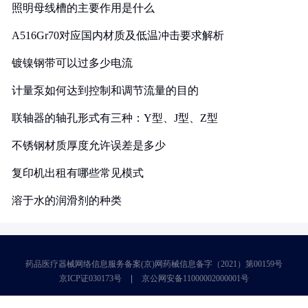
照明母线槽的主要作用是什么
A516Gr70对应国内材质及低温冲击要求解析
镀镍钢带可以过多少电流
计量泵如何达到控制和调节流量的目的
联轴器的轴孔形式有三种：Y型、J型、Z型
不锈钢材质厚度允许误差是多少
复印机出租有哪些常见模式
溶于水的润滑剂的种类
药品医疗器械网络信息服务备案(京)网药械信息备字（2021）第00159号
京ICP证030173号
京公网安备11000002000001号