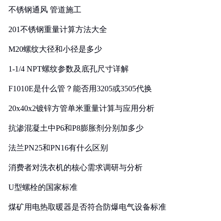
不锈钢通风 管道施工
201不锈钢重量计算方法大全
M20螺纹大径和小径是多少
1-1/4 NPT螺纹参数及底孔尺寸详解
F1010E是什么管？能否用3205或3505代换
20x40x2镀锌方管单米重量计算与应用分析
抗渗混凝土中P6和P8膨胀剂分别加多少
法兰PN25和PN16有什么区别
消费者对洗衣机的核心需求调研与分析
U型螺栓的国家标准
煤矿用电热取暖器是否符合防爆电气设备标准