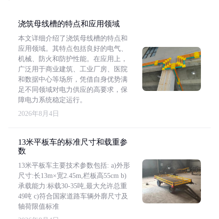
浇筑母线槽的特点和应用领域
本文详细介绍了浇筑母线槽的特点和
应用领域。其特点包括良好的电气、
机械、防火和防护性能。在应用上，
广泛用于商业建筑、工业厂房、医院
和数据中心等场所，凭借自身优势满
足不同领域对电力供应的高要求，保
障电力系统稳定运行。
2026年8月4日
13米平板车的标准尺寸和载重参
数
13米平板车主要技术参数包括: a)外形
尺寸:长13m×宽2.45m,栏板高55cm b)
承载能力:标载30-35吨,最大允许总重
49吨 c)符合国家道路车辆外廓尺寸及
轴荷限值标准