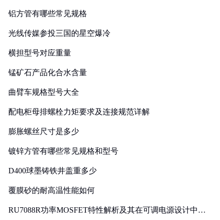
铝方管有哪些常见规格
光线传媒参投三国的星空爆冷
横担型号对应重量
锰矿石产品化合水含量
曲臂车规格型号大全
配电柜母排螺栓力矩要求及连接规范详解
膨胀螺丝尺寸是多少
镀锌方管有哪些常见规格和型号
D400球墨铸铁井盖重多少
覆膜砂的耐高温性能如何
RU7088R功率MOSFET特性解析及其在可调电源设计中的
实践