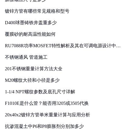
镀锌方管有哪些常见规格和型号
D400球墨铸铁井盖重多少
覆膜砂的耐高温性能如何
RU7088R功率MOSFET特性解析及其在可调电源设计中的
实践
不锈钢通风 管道施工
201不锈钢重量计算方法大全
M20螺纹大径和小径是多少
1-1/4 NPT螺纹参数及底孔尺寸详解
F1010E是什么管？能否用3205或3505代换
20x40x2镀锌方管单米重量计算与应用分析
抗渗混凝土中P6和P8膨胀剂分别加多少