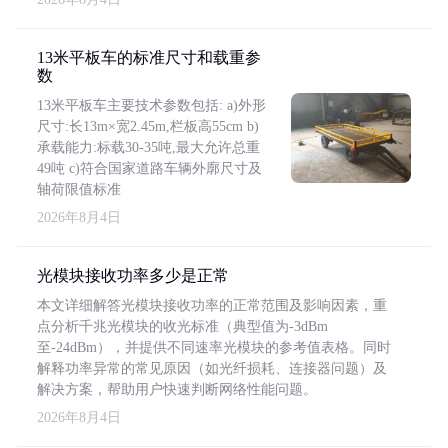
13米平板车的标准尺寸和载重参
数
13米平板车主要技术参数包括: a)外形
尺寸:长13m×宽2.45m,栏板高55cm b)
承载能力:标载30-35吨,最大允许总重
49吨 c)符合国家道路车辆外廓尺寸及
轴荷限值标准
2026年8月4日
光模块接收功率多少是正常
本文详细解答光模块接收功率的正常范围及影响因素，重
点分析千兆光模块的收光标准（典型值为-3dBm
至-24dBm），并提供不同速率光模块的参考值表格。同时
解释功率异常的常见原因（如光纤损耗、连接器问题）及
解决方案，帮助用户快速判断网络性能问题。
2026年8月4日