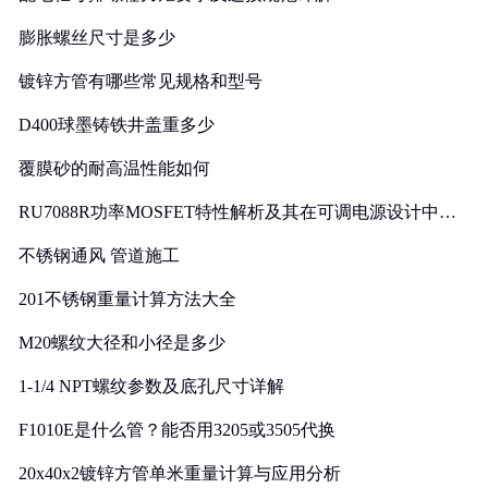
膨胀螺丝尺寸是多少
镀锌方管有哪些常见规格和型号
D400球墨铸铁井盖重多少
覆膜砂的耐高温性能如何
RU7088R功率MOSFET特性解析及其在可调电源设计中的
实践
不锈钢通风 管道施工
201不锈钢重量计算方法大全
M20螺纹大径和小径是多少
1-1/4 NPT螺纹参数及底孔尺寸详解
F1010E是什么管？能否用3205或3505代换
20x40x2镀锌方管单米重量计算与应用分析