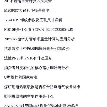
201不锈钢重量计算方法大全
M20螺纹大径和小径是多少
1-1/4 NPT螺纹参数及底孔尺寸详解
F1010E是什么管？能否用3205或3505代换
20x40x2镀锌方管单米重量计算与应用分析
抗渗混凝土中P6和P8膨胀剂分别加多少
法兰PN25和PN16有什么区别
消费者对洗衣机的核心需求调研与分析
U型螺栓的国家标准
煤矿用电热取暖器是否符合防爆电气设备标准
照明母线槽的主要作用是什么
A516Gr70对应国内材质及低温冲击要求解析