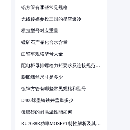
铝方管有哪些常见规格
光线传媒参投三国的星空爆冷
横担型号对应重量
锰矿石产品化合水含量
曲臂车规格型号大全
配电柜母排螺栓力矩要求及连接规范详
解
膨胀螺丝尺寸是多少
镀锌方管有哪些常见规格和型号
D400球墨铸铁井盖重多少
覆膜砂的耐高温性能如何
RU7088R功率MOSFET特性解析及其在
可调电源设计中的实践