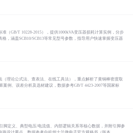
/T 10228-2015），提供1000kVA变压器损耗计算实例，分步
，涵盖SCB10/SCB13等常见型号参数，指导用户快速掌握变压器
法（理论公式法、查表法、在线工具法），重点解析了黄铜棒密度取
计算案例、误差分析及选材建议，数据参考GB/T 4423-2007等国家标
括各引脚定义、典型电压/电流值、内部逻辑关系等核心数据，并附引脚参
电路设计要点，数据参考自杭州士兰微电子官方规格书（版本