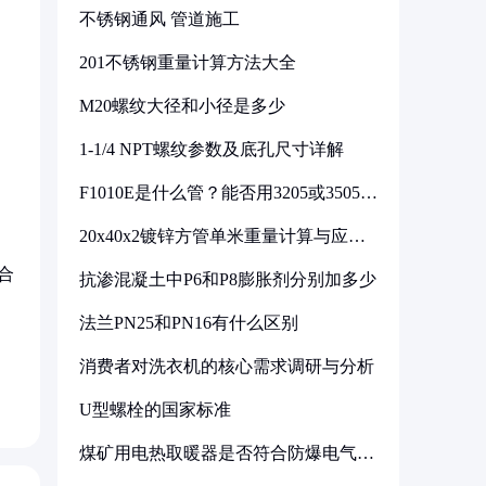
不锈钢通风 管道施工
201不锈钢重量计算方法大全
M20螺纹大径和小径是多少
1-1/4 NPT螺纹参数及底孔尺寸详解
F1010E是什么管？能否用3205或3505代
换
20x40x2镀锌方管单米重量计算与应用
分析
合
抗渗混凝土中P6和P8膨胀剂分别加多少
法兰PN25和PN16有什么区别
消费者对洗衣机的核心需求调研与分析
U型螺栓的国家标准
煤矿用电热取暖器是否符合防爆电气设
备标准