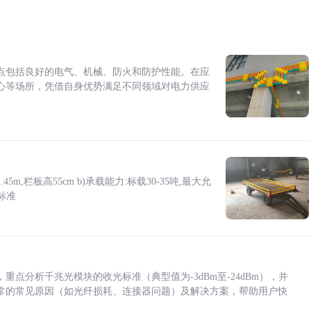
点包括良好的电气、机械、防火和防护性能。在应
心等场所，凭借自身优势满足不同领域对电力供应
5m,栏板高55cm b)承载能力:标载30-35吨,最大允
标准
点分析千兆光模块的收光标准（典型值为-3dBm至-24dBm），并
常的常见原因（如光纤损耗、连接器问题）及解决方案，帮助用户快