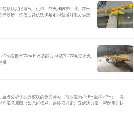
点包括良好的电气、机械、防火和防护性能。在应
心等场所，凭借自身优势满足不同领域对电力供应
5m,栏板高55cm b)承载能力:标载30-35吨,最大允
标准
点分析千兆光模块的收光标准（典型值为-3dBm至-24dBm），并
常的常见原因（如光纤损耗、连接器问题）及解决方案，帮助用户快