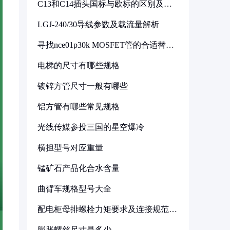
C13和C14插头国标与欧标的区别及其
标准解析
LGJ-240/30导线参数及载流量解析
寻找nce01p30k MOSFET管的合适替代
型号
电梯的尺寸有哪些规格
镀锌方管尺寸一般有哪些
铝方管有哪些常见规格
光线传媒参投三国的星空爆冷
横担型号对应重量
锰矿石产品化合水含量
曲臂车规格型号大全
配电柜母排螺栓力矩要求及连接规范详
解
膨胀螺丝尺寸是多少