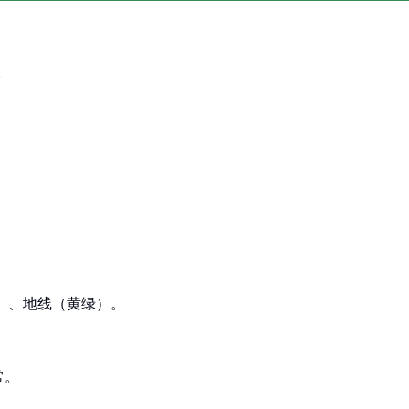
。
蓝）、地线（黄绿）。
常。