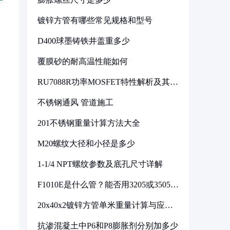
镀锌方管有哪些常见规格和型号
D400球墨铸铁井盖重多少
覆膜砂的耐高温性能如何
RU7088R功率MOSFET特性解析及其在
可调电源设计中的实践
不锈钢通风 管道施工
201不锈钢重量计算方法大全
M20螺纹大径和小径是多少
1-1/4 NPT螺纹参数及底孔尺寸详解
F1010E是什么管？能否用3205或3505代
换
20x40x2镀锌方管单米重量计算与应用
分析
抗渗混凝土中P6和P8膨胀剂分别加多少