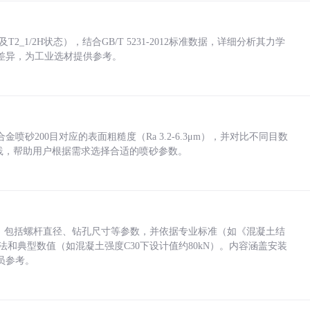
_1/2H状态），结合GB/T 5231-2012标准数据，详细分析其力学
差异，为工业选材提供参考。
砂200目对应的表面粗糙度（Ra 3.2-6.3μm），并对比不同目数
业实践，帮助用户根据需求选择合适的喷砂参数。
力，包括螺杆直径、钻孔尺寸等参数，并依据专业标准（如《混凝土结
方法和典型数值（如混凝土强度C30下设计值约80kN）。内容涵盖安装
员参考。