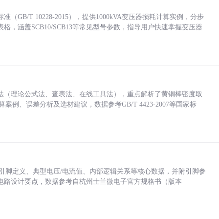
/T 10228-2015），提供1000kVA变压器损耗计算实例，分步
，涵盖SCB10/SCB13等常见型号参数，指导用户快速掌握变压器
法（理论公式法、查表法、在线工具法），重点解析了黄铜棒密度取
计算案例、误差分析及选材建议，数据参考GB/T 4423-2007等国家标
括各引脚定义、典型电压/电流值、内部逻辑关系等核心数据，并附引脚参
电路设计要点，数据参考自杭州士兰微电子官方规格书（版本