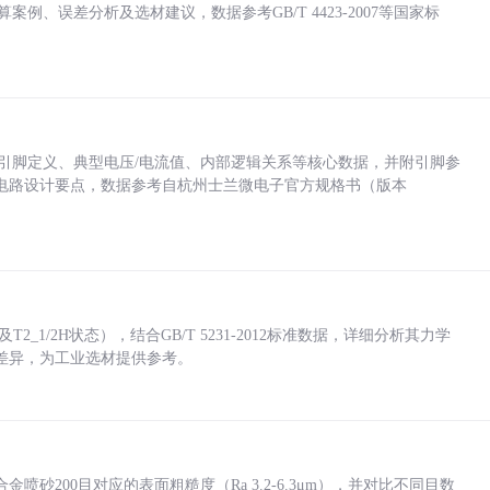
计算案例、误差分析及选材建议，数据参考GB/T 4423-2007等国家标
括各引脚定义、典型电压/电流值、内部逻辑关系等核心数据，并附引脚参
电路设计要点，数据参考自杭州士兰微电子官方规格书（版本
_1/2H状态），结合GB/T 5231-2012标准数据，详细分析其力学
差异，为工业选材提供参考。
砂200目对应的表面粗糙度（Ra 3.2-6.3μm），并对比不同目数