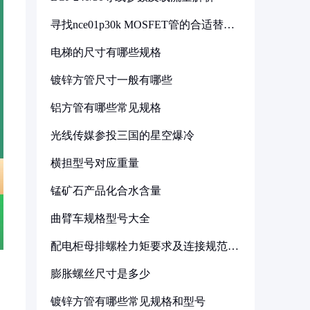
寻找nce01p30k MOSFET管的合适替代
型号
电梯的尺寸有哪些规格
镀锌方管尺寸一般有哪些
铝方管有哪些常见规格
光线传媒参投三国的星空爆冷
横担型号对应重量
锰矿石产品化合水含量
曲臂车规格型号大全
配电柜母排螺栓力矩要求及连接规范详
解
膨胀螺丝尺寸是多少
镀锌方管有哪些常见规格和型号