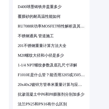
D400球墨铸铁井盖重多少
覆膜砂的耐高温性能如何
RU7088R功率MOSFET特性解析及其在
可调电源设计中的实践
不锈钢通风 管道施工
201不锈钢重量计算方法大全
M20螺纹大径和小径是多少
1-1/4 NPT螺纹参数及底孔尺寸详解
F1010E是什么管？能否用3205或3505代
换
20x40x2镀锌方管单米重量计算与应用
分析
抗渗混凝土中P6和P8膨胀剂分别加多少
法兰PN25和PN16有什么区别