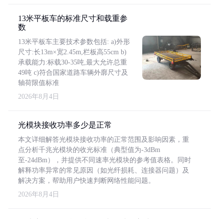
13米平板车的标准尺寸和载重参
数
13米平板车主要技术参数包括: a)外形
尺寸:长13m×宽2.45m,栏板高55cm b)
承载能力:标载30-35吨,最大允许总重
49吨 c)符合国家道路车辆外廓尺寸及
轴荷限值标准
2026年8月4日
光模块接收功率多少是正常
本文详细解答光模块接收功率的正常范围及影响因素，重
点分析千兆光模块的收光标准（典型值为-3dBm
至-24dBm），并提供不同速率光模块的参考值表格。同时
解释功率异常的常见原因（如光纤损耗、连接器问题）及
解决方案，帮助用户快速判断网络性能问题。
2026年8月4日