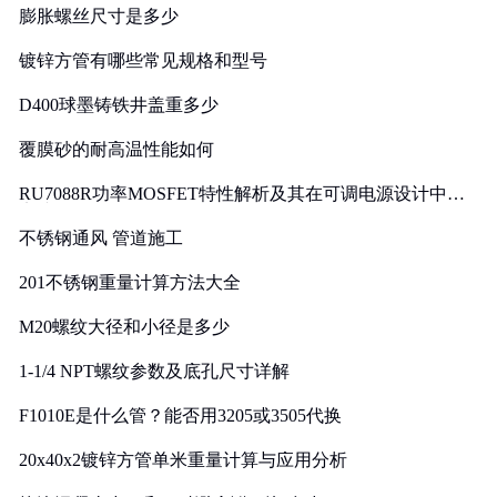
膨胀螺丝尺寸是多少
镀锌方管有哪些常见规格和型号
D400球墨铸铁井盖重多少
覆膜砂的耐高温性能如何
RU7088R功率MOSFET特性解析及其在可调电源设计中的
实践
不锈钢通风 管道施工
201不锈钢重量计算方法大全
M20螺纹大径和小径是多少
1-1/4 NPT螺纹参数及底孔尺寸详解
F1010E是什么管？能否用3205或3505代换
20x40x2镀锌方管单米重量计算与应用分析