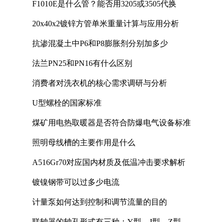
F1010E是什么管？能否用3205或3505代换
20x40x2镀锌方管单米重量计算与应用分析
抗渗混凝土中P6和P8膨胀剂分别加多少
法兰PN25和PN16有什么区别
消费者对洗衣机的核心需求调研与分析
U型螺栓的国家标准
煤矿用电热取暖器是否符合防爆电气设备标准
照明母线槽的主要作用是什么
A516Gr70对应国内材质及低温冲击要求解析
镀镍钢带可以过多少电流
计量泵如何达到控制和调节流量的目的
联轴器的轴孔形式有三种：Y型、J型、Z型