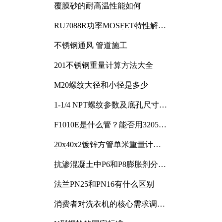
覆膜砂的耐高温性能如何
RU7088R功率MOSFET特性解析
及其在可调电源设计中的实践
不锈钢通风 管道施工
201不锈钢重量计算方法大全
M20螺纹大径和小径是多少
1-1/4 NPT螺纹参数及底孔尺寸详
解
F1010E是什么管？能否用3205或
3505代换
20x40x2镀锌方管单米重量计算
与应用分析
抗渗混凝土中P6和P8膨胀剂分别
加多少
法兰PN25和PN16有什么区别
消费者对洗衣机的核心需求调研
与分析