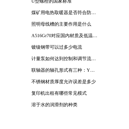
U型螺栓的国家标准
煤矿用电热取暖器是否符合防爆
电气设备标准
照明母线槽的主要作用是什么
A516Gr70对应国内材质及低温冲
击要求解析
镀镍钢带可以过多少电流
计量泵如何达到控制和调节流量
的目的
联轴器的轴孔形式有三种：Y
型、J型、Z型
不锈钢材质厚度允许误差是多少
复印机出租有哪些常见模式
溶于水的润滑剂的种类