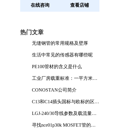
在线咨询
查看店铺
热门文章
无缝钢管的常用规格及壁厚
生活中常见的传感器有哪些呢
PE100管材的含义是什么
工业厂房载重标准：一平方米能
承受多少公斤
CONOSTAN公司简介
C13和C14插头国标与欧标的区别
及其标准解析
LGJ-240/30导线参数及载流量解
析
寻找nce01p30k MOSFET管的合
适替代型号