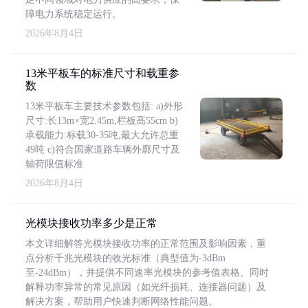
障电力系统稳定运行。
2026年8月4日
13米平板车的标准尺寸和载重参
数
13米平板车主要技术参数包括: a)外形
尺寸:长13m×宽2.45m,栏板高55cm b)
承载能力:标载30-35吨,最大允许总重
49吨 c)符合国家道路车辆外廓尺寸及
轴荷限值标准
2026年8月4日
光模块接收功率多少是正常
本文详细解答光模块接收功率的正常范围及影响因素，重
点分析千兆光模块的收光标准（典型值为-3dBm
至-24dBm），并提供不同速率光模块的参考值表格。同时
解释功率异常的常见原因（如光纤损耗、连接器问题）及
解决方案，帮助用户快速判断网络性能问题。