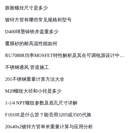
膨胀螺丝尺寸是多少
镀锌方管有哪些常见规格和型号
D400球墨铸铁井盖重多少
覆膜砂的耐高温性能如何
RU7088R功率MOSFET特性解析及其在可调电源设计中的
实践
不锈钢通风 管道施工
201不锈钢重量计算方法大全
M20螺纹大径和小径是多少
1-1/4 NPT螺纹参数及底孔尺寸详解
F1010E是什么管？能否用3205或3505代换
20x40x2镀锌方管单米重量计算与应用分析