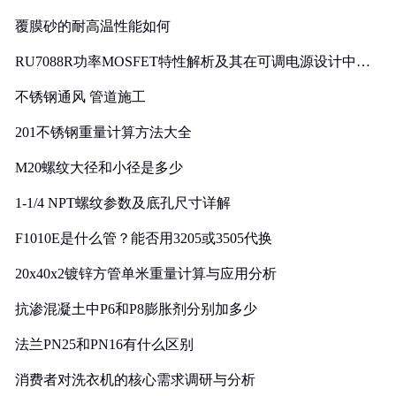
覆膜砂的耐高温性能如何
RU7088R功率MOSFET特性解析及其在可调电源设计中的
实践
不锈钢通风 管道施工
201不锈钢重量计算方法大全
M20螺纹大径和小径是多少
1-1/4 NPT螺纹参数及底孔尺寸详解
F1010E是什么管？能否用3205或3505代换
20x40x2镀锌方管单米重量计算与应用分析
抗渗混凝土中P6和P8膨胀剂分别加多少
法兰PN25和PN16有什么区别
消费者对洗衣机的核心需求调研与分析