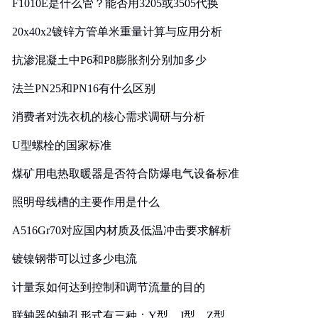
F1010E是什么管？能否用3205或3505代换
20x40x2镀锌方管单米重量计算与应用分析
抗渗混凝土中P6和P8膨胀剂分别加多少
法兰PN25和PN16有什么区别
消费者对洗衣机的核心需求调研与分析
U型螺栓的国家标准
煤矿用电热取暖器是否符合防爆电气设备标准
照明母线槽的主要作用是什么
A516Gr70对应国内材质及低温冲击要求解析
镀镍钢带可以过多少电流
计量泵如何达到控制和调节流量的目的
联轴器的轴孔形式有三种：Y型、J型、Z型