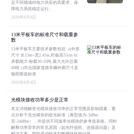
足不同领域对电力供应的高要求，保
障电力系统稳定运行。
2026年8月4日
13米平板车的标准尺寸和载重参
数
13米平板车主要技术参数包括: a)外形
尺寸:长13m×宽2.45m,栏板高55cm b)
承载能力:标载30-35吨,最大允许总重
49吨 c)符合国家道路车辆外廓尺寸及
轴荷限值标准
2026年8月4日
光模块接收功率多少是正常
本文详细解答光模块接收功率的正常范围及影响因素，重
点分析千兆光模块的收光标准（典型值为-3dBm
至-24dBm），并提供不同速率光模块的参考值表格。同时
解释功率异常的常见原因（如光纤损耗、连接器问题）及
解决方案，帮助用户快速判断网络性能问题。