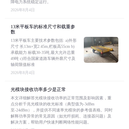
障电力系统稳定运行。
2026年8月4日
13米平板车的标准尺寸和载重参
数
13米平板车主要技术参数包括: a)外形
尺寸:长13m×宽2.45m,栏板高55cm b)
承载能力:标载30-35吨,最大允许总重
49吨 c)符合国家道路车辆外廓尺寸及
轴荷限值标准
2026年8月4日
光模块接收功率多少是正常
本文详细解答光模块接收功率的正常范围及影响因素，重
点分析千兆光模块的收光标准（典型值为-3dBm
至-24dBm），并提供不同速率光模块的参考值表格。同时
解释功率异常的常见原因（如光纤损耗、连接器问题）及
解决方案，帮助用户快速判断网络性能问题。