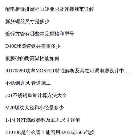
配电柜母排螺栓力矩要求及连接规范详解
膨胀螺丝尺寸是多少
镀锌方管有哪些常见规格和型号
D400球墨铸铁井盖重多少
覆膜砂的耐高温性能如何
RU7088R功率MOSFET特性解析及其在可调电源设计中的
实践
不锈钢通风 管道施工
201不锈钢重量计算方法大全
M20螺纹大径和小径是多少
1-1/4 NPT螺纹参数及底孔尺寸详解
F1010E是什么管？能否用3205或3505代换