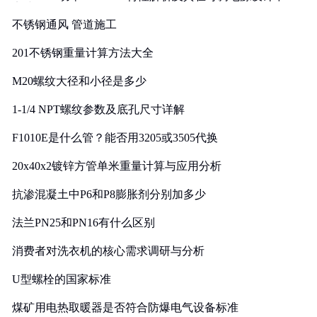
实践
不锈钢通风 管道施工
201不锈钢重量计算方法大全
M20螺纹大径和小径是多少
1-1/4 NPT螺纹参数及底孔尺寸详解
F1010E是什么管？能否用3205或3505代换
20x40x2镀锌方管单米重量计算与应用分析
抗渗混凝土中P6和P8膨胀剂分别加多少
法兰PN25和PN16有什么区别
消费者对洗衣机的核心需求调研与分析
U型螺栓的国家标准
煤矿用电热取暖器是否符合防爆电气设备标准