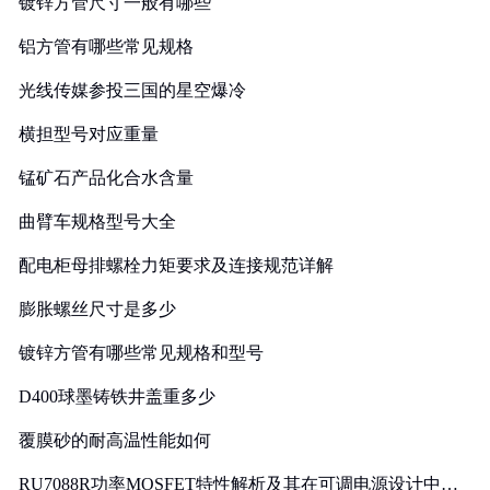
镀锌方管尺寸一般有哪些
铝方管有哪些常见规格
光线传媒参投三国的星空爆冷
横担型号对应重量
锰矿石产品化合水含量
曲臂车规格型号大全
配电柜母排螺栓力矩要求及连接规范详解
膨胀螺丝尺寸是多少
镀锌方管有哪些常见规格和型号
D400球墨铸铁井盖重多少
覆膜砂的耐高温性能如何
RU7088R功率MOSFET特性解析及其在可调电源设计中的