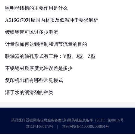
照明母线槽的主要作用是什么
A516Gr70对应国内材质及低温冲击要求解析
镀镍钢带可以过多少电流
计量泵如何达到控制和调节流量的目的
联轴器的轴孔形式有三种：Y型、J型、Z型
不锈钢材质厚度允许误差是多少
复印机出租有哪些常见模式
溶于水的润滑剂的种类
药品医疗器械网络信息服务备案(京)网药械信息备字（2021）第00159号
京ICP证030173号
京公网安备11000002000001号