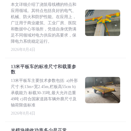
本文详细介绍了浇筑母线槽的特点和
应用领域。其特点包括良好的电气、
机械、防火和防护性能。在应用上，
广泛用于商业建筑、工业厂房、医院
和数据中心等场所，凭借自身优势满
足不同领域对电力供应的高要求，保
障电力系统稳定运行。
2026年8月4日
13米平板车的标准尺寸和载重参
数
13米平板车主要技术参数包括: a)外形
尺寸:长13m×宽2.45m,栏板高55cm b)
承载能力:标载30-35吨,最大允许总重
49吨 c)符合国家道路车辆外廓尺寸及
轴荷限值标准
2026年8月4日
光模块接收功率多少是正常